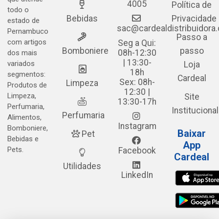
4005
Política de
todo o
Bebidas
Privacidade
estado de
sac@cardealdistribuidora
Pernambuco
Passo a
com artigos
Seg a Qui:
Bomboniere
passo
08h-12:30
dos mais
| 13:30-
variados
Loja
18h
segmentos:
Cardeal
Sex: 08h-
Limpeza
Produtos de
12:30 |
Limpeza,
Site
13:30-17h
Perfumaria,
Institucional
Perfumaria
Alimentos,
Instagram
Bomboniere,
Baixar
Pet
Bebidas e
App
Pets.
Facebook
Cardeal
Utilidades
LinkedIn