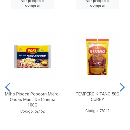
ver preços e
ver preços e
comprar
comprar
Milho Pipoca Popcorn Micro-
TEMPERO KITANO 50G
Ondas Mant. De Cinema
CURRY
100G
Código: 78212
Código: 62162