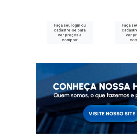
u login ou
Faça seu login ou
Faça seu
e-se para
cadastre-se para
cadastr
reços e
ver preços e
ver p
mprar
comprar
com