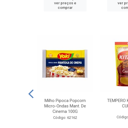
reços e
ver preços e
ver p
mprar
comprar
com
E MANDIOCA
Milho Pipoca Popcorn
TEMPERO 
 TRADICIONAL
Micro-Ondas Mant. De
CU
I 200G
Cinema 100G
Código
: 428198
Código: 62162