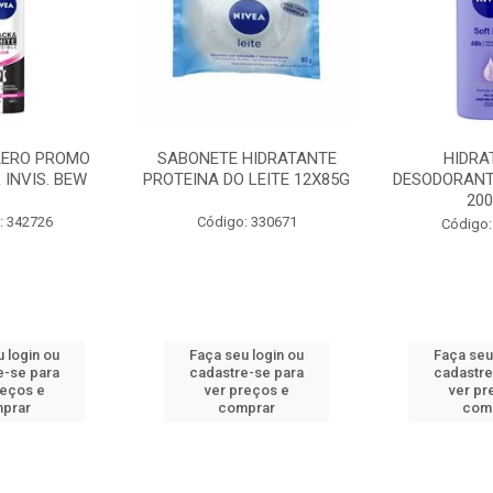
AERO PROMO
SABONETE HIDRATANTE
HIDRA
 INVIS. BEW
PROTEINA DO LEITE 12X85G
DESODORANT
20
: 342726
Código: 330671
Código:
 login ou
Faça seu login ou
Faça seu
e-se para
cadastre-se para
cadastre
reços e
ver preços e
ver pr
prar
comprar
com