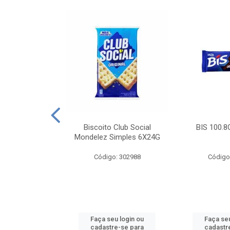
e Royal Simples
Biscoito Club Social
BIS 100.8
00G
Mondelez Simples 6X24G
: 190217
Código: 302988
Código
u login ou
Faça seu login ou
Faça seu
e-se para
cadastre-se para
cadastr