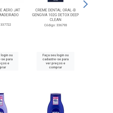
CE AERO JAT
CREME DENTAL ORAL-B
CREME DENT
MADEIRADO
GENGIVA 102G DETOX DEEP
KIDS M
CLEAN
 337722
Código:
Código: 336793
 login ou
Faça seu login ou
Faça seu 
-se para
cadastre-se para
cadastre
eços e
ver preços e
ver pr
prar
comprar
comp