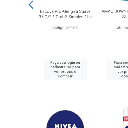
TES ALWAYS
Escova Pro-Gengiva Suave
AMAC DOWNY
AMANHO M, 8
35 C/2 * Oral-B Simples 1Un
SU
DADES
Código: 329398
Código
: 188689
u login ou
Faça seu login ou
Faça seu
e-se para
cadastre-se para
cadastr
reços e
ver preços e
ver p
mprar
comprar
com