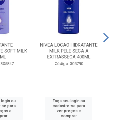
TANTE
NIVEA LOCAO HIDRATANTE
NIVEA LOCAO
E SOFT MILK
MILK PELE SECA A
MILK PEL
0ML
EXTRASSECA 400ML
EXTRASSE
 305847
Código: 305790
Código:
 login ou
Faça seu login ou
Faça seu 
-se para
cadastre-se para
cadastre
eços e
ver preços e
ver pr
prar
comprar
comp