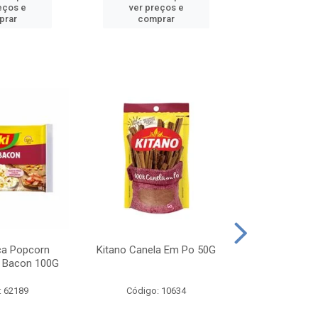
eços e
ver preços e
ver pr
prar
comprar
comp
ca Popcorn
Kitano Canela Em Po 50G
FAROFA DE
 Bacon 100G
BACON YO
: 62189
Código: 10634
Código: