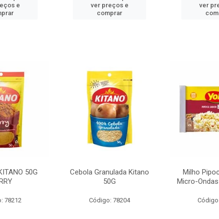
reços e
ver preços e
ver pr
prar
comprar
com
KITANO 50G
Cebola Granulada Kitano
Milho Pipo
RRY
50G
Micro-Ondas
: 78212
Código: 78204
Código