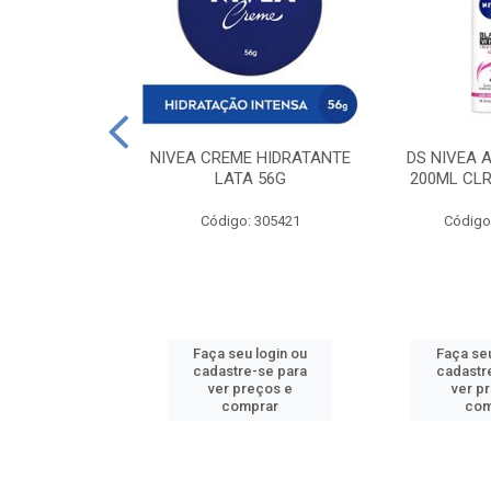
 DESODORANTE
NIVEA CREME HIDRATANTE
DS NIVEA 
H ACTIVE 90ML
LATA 56G
200ML CLR
: 427831
Código: 305421
Código
u login ou
Faça seu login ou
Faça seu
e-se para
cadastre-se para
cadastr
reços e
ver preços e
ver p
mprar
comprar
com