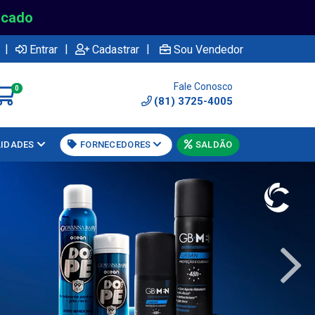
rcado
|
|
|
Entrar
Cadastrar
Sou Vendedor
Fale Conosco
0
(81) 3725-4005
LIDADES
FORNECEDORES
SALDÃO