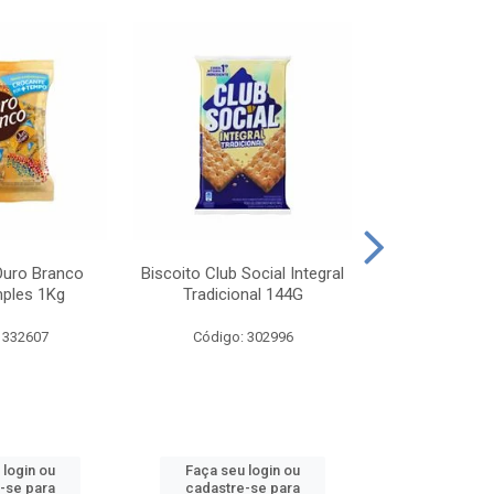
Ouro Branco
Biscoito Club Social Integral
BISCOITO OR
mples 1Kg
Tradicional 144G
MONDELEZ S
 332607
Código: 302996
Código:
 login ou
Faça seu login ou
Faça seu 
-se para
cadastre-se para
cadastre