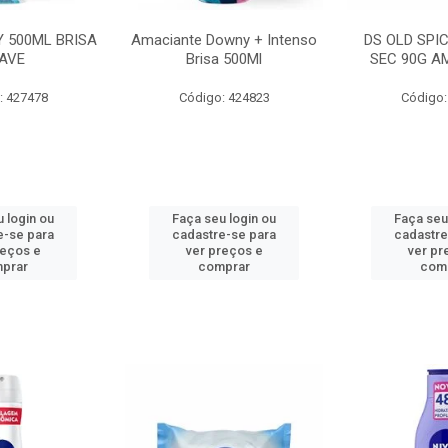
 500ML BRISA
Amaciante Downy + Intenso
DS OLD SPI
AVE
Brisa 500Ml
SEC 90G A
: 427478
Código: 424823
Código:
 login ou
Faça seu login ou
Faça seu
e-se para
cadastre-se para
cadastre
reços e
ver preços e
ver pr
prar
comprar
com