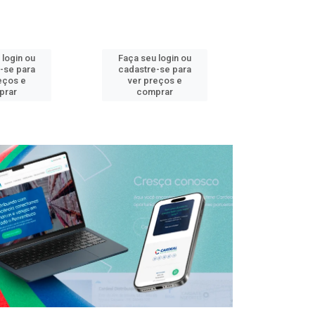
 login ou
Faça seu login ou
Faça seu 
-se para
cadastre-se para
cadastre
eços e
ver preços e
ver pr
prar
comprar
comp