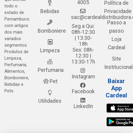
4005
Política de
todo o
Bebidas
Privacidade
estado de
sac@cardealdistribuidora
Pernambuco
Passo a
com artigos
Seg a Qui:
Bomboniere
passo
08h-12:30
dos mais
| 13:30-
variados
Loja
18h
segmentos:
Cardeal
Sex: 08h-
Limpeza
Produtos de
12:30 |
Limpeza,
Site
13:30-17h
Perfumaria,
Institucional
Perfumaria
Alimentos,
Instagram
Bomboniere,
Baixar
Pet
Bebidas e
App
Pets.
Facebook
Cardeal
Utilidades
LinkedIn