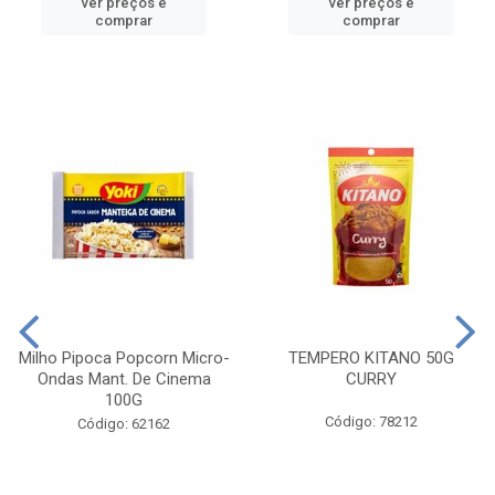
ver preços e
ver preços e
comprar
comprar
Milho Pipoca Popcorn Micro-
TEMPERO KITANO 50G
Ondas Mant. De Cinema
CURRY
100G
Código: 78212
Código: 62162