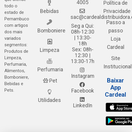
4005
Política de
todo o
Bebidas
Privacidade
estado de
sac@cardealdistribuidora
Pernambuco
Passo a
com artigos
Seg a Qui:
Bomboniere
passo
08h-12:30
dos mais
| 13:30-
variados
Loja
18h
segmentos:
Cardeal
Sex: 08h-
Limpeza
Produtos de
12:30 |
Limpeza,
Site
13:30-17h
Perfumaria,
Institucional
Perfumaria
Alimentos,
Instagram
Bomboniere,
Baixar
Pet
Bebidas e
App
Pets.
Facebook
Cardeal
Utilidades
LinkedIn