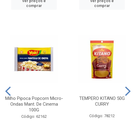
ver preços e
ver preços e
comprar
comprar
Milho Pipoca Popcorn Micro-
TEMPERO KITANO 50G
Ondas Mant. De Cinema
CURRY
100G
Código: 78212
Código: 62162