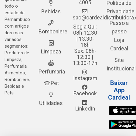
4005
Política de
todo o
Bebidas
Privacidade
estado de
sac@cardealdistribuidora
Pernambuco
Passo a
com artigos
Seg a Qui:
Bomboniere
passo
08h-12:30
dos mais
| 13:30-
variados
Loja
18h
segmentos:
Cardeal
Sex: 08h-
Limpeza
Produtos de
12:30 |
Limpeza,
Site
13:30-17h
Perfumaria,
Institucional
Perfumaria
Alimentos,
Instagram
Bomboniere,
Baixar
Pet
Bebidas e
App
Pets.
Facebook
Cardeal
Utilidades
LinkedIn