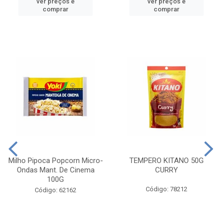
ver preços e
ver preços e
comprar
comprar
Milho Pipoca Popcorn Micro-
TEMPERO KITANO 50G
Ondas Mant. De Cinema
CURRY
100G
Código: 78212
Código: 62162