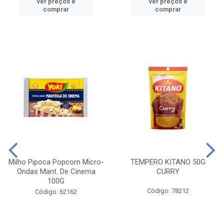
ver preços e
ver preços e
comprar
comprar
Milho Pipoca Popcorn Micro-
TEMPERO KITANO 50G
Ondas Mant. De Cinema
CURRY
100G
Código: 78212
Código: 62162