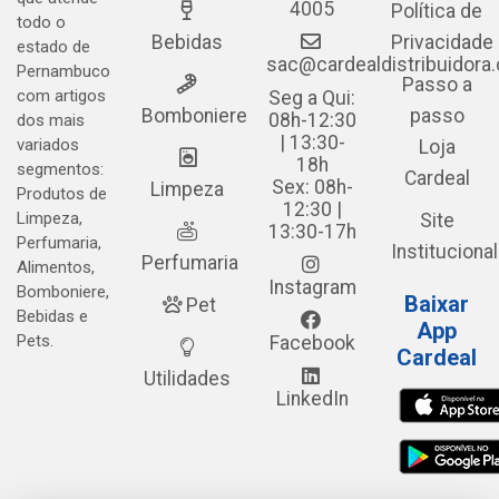
4005
Política de
todo o
Bebidas
Privacidade
estado de
sac@cardealdistribuidora
Pernambuco
Passo a
com artigos
Seg a Qui:
Bomboniere
passo
08h-12:30
dos mais
| 13:30-
variados
Loja
18h
segmentos:
Cardeal
Sex: 08h-
Limpeza
Produtos de
12:30 |
Limpeza,
Site
13:30-17h
Perfumaria,
Institucional
Perfumaria
Alimentos,
Instagram
Bomboniere,
Baixar
Pet
Bebidas e
App
Pets.
Facebook
Cardeal
Utilidades
LinkedIn