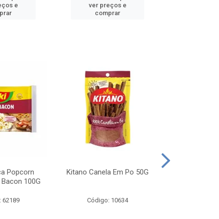
eços e
ver preços e
ver pr
prar
comprar
comp
ca Popcorn
Kitano Canela Em Po 50G
FAROFA DE
 Bacon 100G
BACON YO
: 62189
Código: 10634
Código: