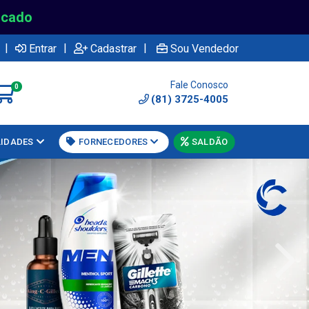
rcado
|
|
|
Entrar
Cadastrar
Sou Vendedor
Fale Conosco
0
(81) 3725-4005
LIDADES
FORNECEDORES
SALDÃO