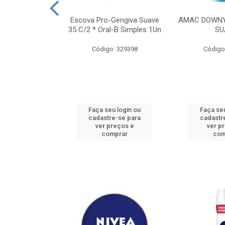
TES ALWAYS
Escova Pro-Gengiva Suave
AMAC DOWNY
AMANHO M, 8
35 C/2 * Oral-B Simples 1Un
SU
DADES
Código: 329398
Código
: 188689
u login ou
Faça seu login ou
Faça seu
e-se para
cadastre-se para
cadastr
reços e
ver preços e
ver p
mprar
comprar
com