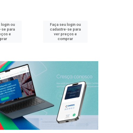
 login ou
Faça seu login ou
Faça seu 
-se para
cadastre-se para
cadastre
eços e
ver preços e
ver pr
prar
comprar
comp