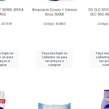
 500ML BRISA
Amaciante Downy + Intenso
DS OLD SPI
AVE
Brisa 500Ml
SEC 90G A
: 427478
Código: 424823
Código:
 login ou
Faça seu login ou
Faça seu
e-se para
cadastre-se para
cadastre
reços e
ver preços e
ver pr
prar
comprar
com