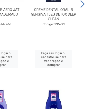
CE AERO JAT
CREME DENTAL ORAL-B
CREME DENT
MADEIRADO
GENGIVA 102G DETOX DEEP
KIDS M
CLEAN
 337722
Código:
Código: 336793
 login ou
Faça seu login ou
Faça seu 
-se para
cadastre-se para
cadastre
eços e
ver preços e
ver pr
prar
comprar
comp