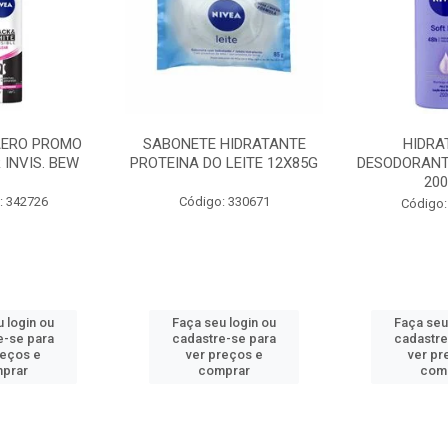
AERO PROMO
SABONETE HIDRATANTE
HIDRA
 INVIS. BEW
PROTEINA DO LEITE 12X85G
DESODORANT
20
: 342726
Código: 330671
Código:
 login ou
Faça seu login ou
Faça seu
e-se para
cadastre-se para
cadastre
reços e
ver preços e
ver pr
prar
comprar
com