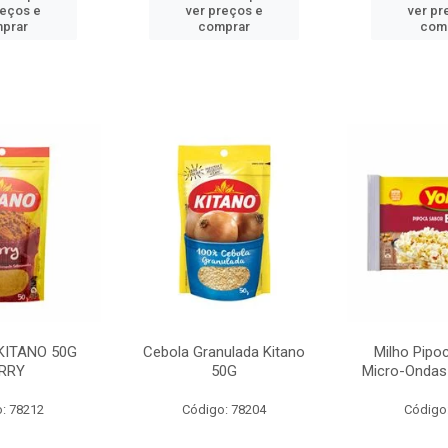
reços e
ver preços e
ver pr
prar
comprar
com
KITANO 50G
Cebola Granulada Kitano
Milho Pipo
RRY
50G
Micro-Ondas
: 78212
Código: 78204
Código