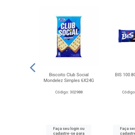
e Royal Simples
Biscoito Club Social
BIS 100.8
00G
Mondelez Simples 6X24G
: 190217
Código: 302988
Código
u login ou
Faça seu login ou
Faça seu
e-se para
cadastre-se para
cadastr