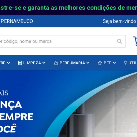
stre-se e garanta as melhores condições de me
E PERNAMBUCO
Seja bem-vindo
ERE
LIMPEZA
PERFUMARIA
PET
UTI