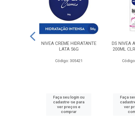
 DESODORANTE
NIVEA CREME HIDRATANTE
DS NIVEA 
H ACTIVE 90ML
LATA 56G
200ML CLR
: 427831
Código: 305421
Código
u login ou
Faça seu login ou
Faça seu
e-se para
cadastre-se para
cadastr
reços e
ver preços e
ver p
mprar
comprar
com