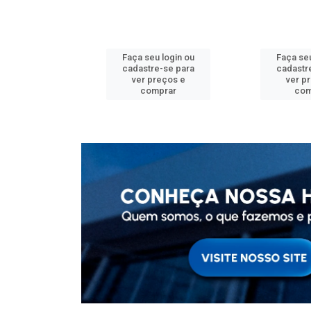
u login ou
Faça seu login ou
Faça seu
e-se para
cadastre-se para
cadastr
reços e
ver preços e
ver p
mprar
comprar
com