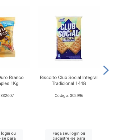
Ouro Branco
Biscoito Club Social Integral
BISCOITO OR
mples 1Kg
Tradicional 144G
MONDELEZ S
 332607
Código: 302996
Código:
 login ou
Faça seu login ou
Faça seu 
-se para
cadastre-se para
cadastre