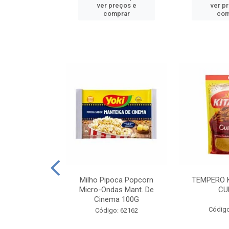
reços e
ver preços e
ver p
mprar
comprar
com
E MANDIOCA
Milho Pipoca Popcorn
TEMPERO 
 TRADICIONAL
Micro-Ondas Mant. De
CU
I 200G
Cinema 100G
Código
: 428198
Código: 62162