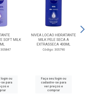
TANTE
NIVEA LOCAO HIDRATANTE
NIVEA LOCAO
E SOFT MILK
MILK PELE SECA A
MILK PEL
0ML
EXTRASSECA 400ML
EXTRASSE
 305847
Código: 305790
Código:
 login ou
Faça seu login ou
Faça seu 
-se para
cadastre-se para
cadastre
eços e
ver preços e
ver pr
prar
comprar
comp