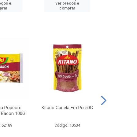
eços e
ver preços e
ver pr
prar
comprar
comp
ca Popcorn
Kitano Canela Em Po 50G
FAROFA DE
 Bacon 100G
BACON YO
: 62189
Código: 10634
Código: