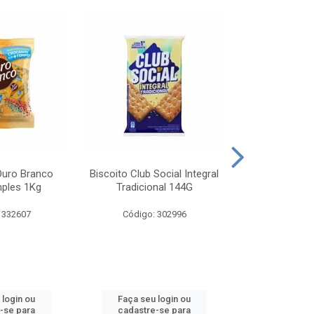
Ouro Branco
Biscoito Club Social Integral
BISCOITO OR
mples 1Kg
Tradicional 144G
MONDELEZ S
 332607
Código: 302996
Código:
 login ou
Faça seu login ou
Faça seu 
-se para
cadastre-se para
cadastre