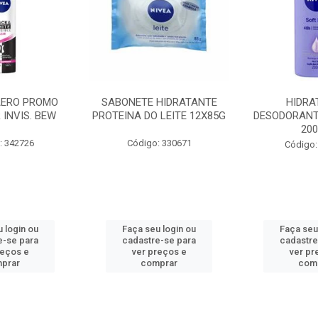
AERO PROMO
SABONETE HIDRATANTE
HIDRA
 INVIS. BEW
PROTEINA DO LEITE 12X85G
DESODORANT
20
: 342726
Código: 330671
Código:
 login ou
Faça seu login ou
Faça seu
e-se para
cadastre-se para
cadastre
reços e
ver preços e
ver pr
prar
comprar
com