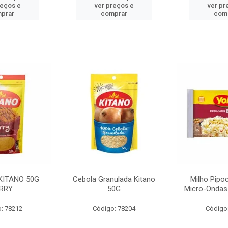
reços e
ver preços e
ver pr
prar
comprar
com
KITANO 50G
Cebola Granulada Kitano
Milho Pipo
RRY
50G
Micro-Ondas
: 78212
Código: 78204
Código