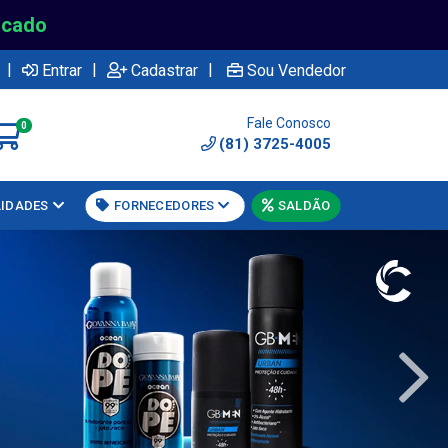
rcado
|
|
|
Entrar
Cadastrar
Sou Vendedor
Fale Conosco
0
(81) 3725-4005
LIDADES
FORNECEDORES
SALDÃO