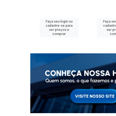
u login ou
Faça seu login ou
Faça seu
e-se para
cadastre-se para
cadastr
reços e
ver preços e
ver p
mprar
comprar
com