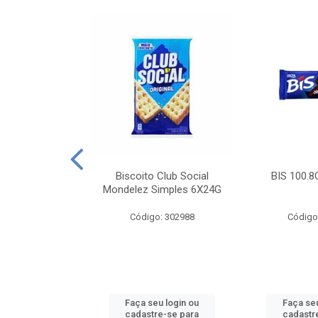
e Royal Simples
Biscoito Club Social
BIS 100.8
00G
Mondelez Simples 6X24G
: 190217
Código: 302988
Código
u login ou
Faça seu login ou
Faça seu
e-se para
cadastre-se para
cadastr