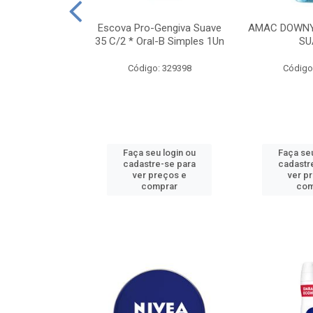
TES ALWAYS
Escova Pro-Gengiva Suave
AMAC DOWNY
AMANHO M, 8
35 C/2 * Oral-B Simples 1Un
SU
DADES
Código: 329398
Código
: 188689
u login ou
Faça seu login ou
Faça seu
e-se para
cadastre-se para
cadastr
reços e
ver preços e
ver p
mprar
comprar
com