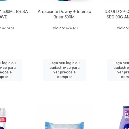
 500ML BRISA
Amaciante Downy + Intenso
DS OLD SPI
AVE
Brisa 500Ml
SEC 90G A
: 427478
Código: 424823
Código:
 login ou
Faça seu login ou
Faça seu
e-se para
cadastre-se para
cadastre
reços e
ver preços e
ver pr
prar
comprar
com