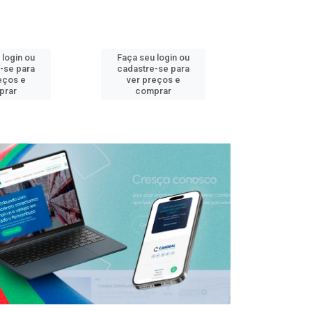
 login ou
Faça seu login ou
Faça seu 
-se para
cadastre-se para
cadastre
eços e
ver preços e
ver pr
prar
comprar
comp