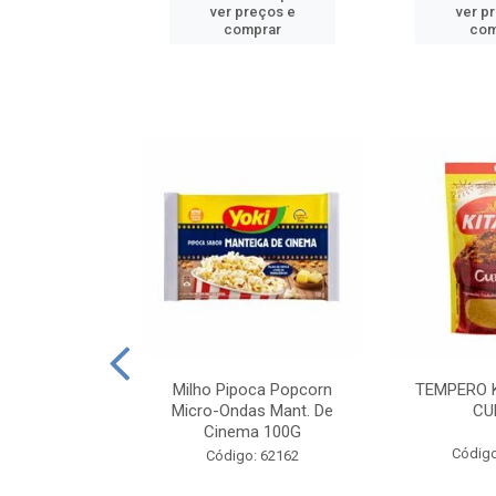
reços e
ver preços e
ver p
mprar
comprar
com
E MANDIOCA
Milho Pipoca Popcorn
TEMPERO 
 TRADICIONAL
Micro-Ondas Mant. De
CU
I 200G
Cinema 100G
Código
: 428198
Código: 62162