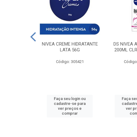
 DESODORANTE
NIVEA CREME HIDRATANTE
DS NIVEA 
H ACTIVE 90ML
LATA 56G
200ML CLR
: 427831
Código: 305421
Código
u login ou
Faça seu login ou
Faça seu
e-se para
cadastre-se para
cadastr
reços e
ver preços e
ver p
mprar
comprar
com