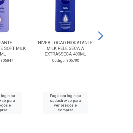
TANTE
NIVEA LOCAO HIDRATANTE
NIVEA LOCAO
E SOFT MILK
MILK PELE SECA A
MILK PEL
0ML
EXTRASSECA 400ML
EXTRASSE
 305847
Código: 305790
Código:
 login ou
Faça seu login ou
Faça seu 
-se para
cadastre-se para
cadastre
eços e
ver preços e
ver pr
prar
comprar
comp