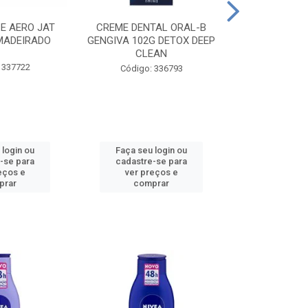
CE AERO JAT
CREME DENTAL ORAL-B
CREME DENT
MADEIRADO
GENGIVA 102G DETOX DEEP
KIDS M
CLEAN
 337722
Código:
Código: 336793
 login ou
Faça seu login ou
Faça seu 
-se para
cadastre-se para
cadastre
eços e
ver preços e
ver pr
prar
comprar
comp