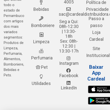
4005
Política de
todo o
Bebidas
Privacidade
estado de
sac@cardealdistribuidora
Pernambuco
Passo a
com artigos
Seg a Qui:
Bomboniere
passo
08h-12:30
dos mais
| 13:30-
variados
Loja
18h
segmentos:
Cardeal
Sex: 08h-
Limpeza
Produtos de
12:30 |
Limpeza,
Site
13:30-17h
Perfumaria,
Institucional
Perfumaria
Alimentos,
Instagram
Bomboniere,
Baixar
Pet
Bebidas e
App
Pets.
Facebook
Cardeal
Utilidades
LinkedIn