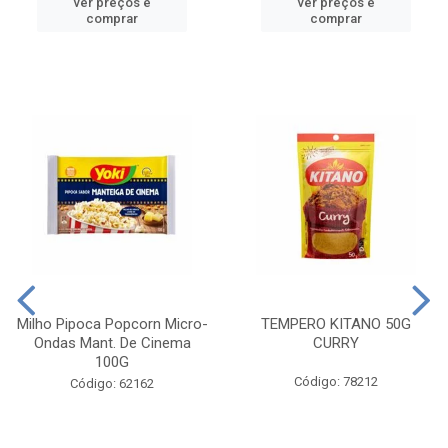
ver preços e
ver preços e
comprar
comprar
Milho Pipoca Popcorn Micro-
TEMPERO KITANO 50G
Ondas Mant. De Cinema
CURRY
100G
Código: 78212
Código: 62162