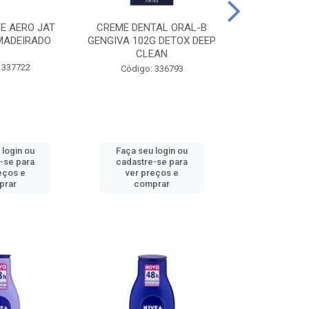
CE AERO JAT
CREME DENTAL ORAL-B
CREME DENT
MADEIRADO
GENGIVA 102G DETOX DEEP
KIDS M
CLEAN
 337722
Código:
Código: 336793
 login ou
Faça seu login ou
Faça seu 
-se para
cadastre-se para
cadastre
eços e
ver preços e
ver pr
prar
comprar
comp