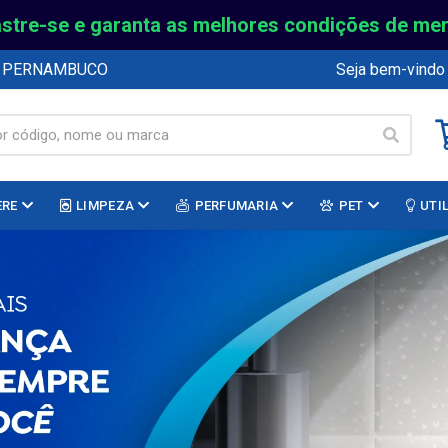
stre-se e garanta as melhores condições de me
E PERNAMBUCO
Seja bem-vindo
ERE
LIMPEZA
PERFUMARIA
PET
UTI