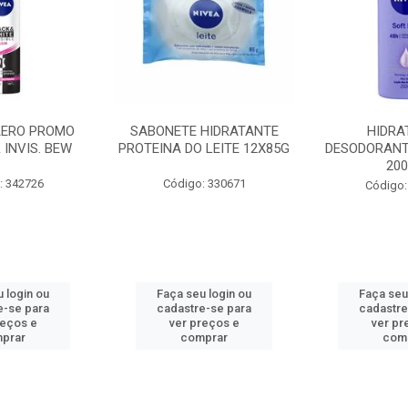
AERO PROMO
SABONETE HIDRATANTE
HIDRA
 INVIS. BEW
PROTEINA DO LEITE 12X85G
DESODORANT
20
: 342726
Código: 330671
Código:
 login ou
Faça seu login ou
Faça seu
e-se para
cadastre-se para
cadastre
reços e
ver preços e
ver pr
prar
comprar
com