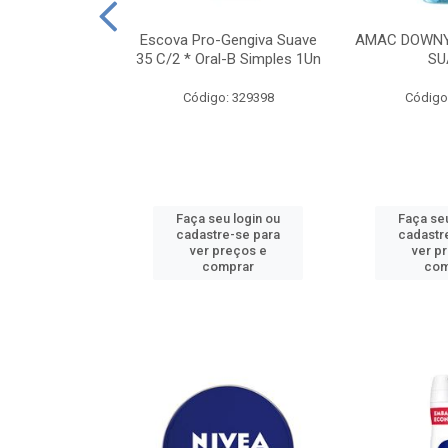
TES ALWAYS
Escova Pro-Gengiva Suave
AMAC DOWNY
AMANHO M, 8
35 C/2 * Oral-B Simples 1Un
SU
DADES
Código: 329398
Código
: 188689
u login ou
Faça seu login ou
Faça seu
e-se para
cadastre-se para
cadastr
reços e
ver preços e
ver p
mprar
comprar
com