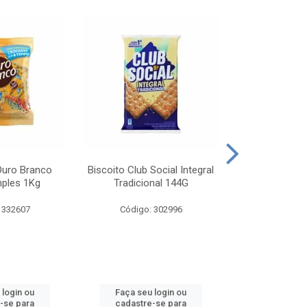
Ouro Branco
Biscoito Club Social Integral
BISCOITO OR
mples 1Kg
Tradicional 144G
MONDELEZ S
 332607
Código: 302996
Código:
 login ou
Faça seu login ou
Faça seu 
-se para
cadastre-se para
cadastre