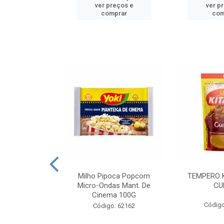
reços e
ver preços e
ver p
mprar
comprar
com
E MANDIOCA
Milho Pipoca Popcorn
TEMPERO 
 TRADICIONAL
Micro-Ondas Mant. De
CU
I 200G
Cinema 100G
Código
: 428198
Código: 62162