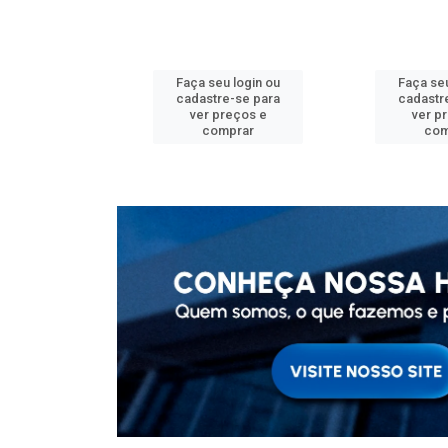
u login ou
Faça seu login ou
Faça seu
e-se para
cadastre-se para
cadastr
reços e
ver preços e
ver p
mprar
comprar
com