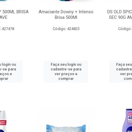
 500ML BRISA
Amaciante Downy + Intenso
DS OLD SPI
AVE
Brisa 500Ml
SEC 90G A
: 427478
Código: 424823
Código:
 login ou
Faça seu login ou
Faça seu
e-se para
cadastre-se para
cadastre
reços e
ver preços e
ver pr
prar
comprar
com