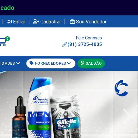
rcado
|
|
|
Entrar
Cadastrar
Sou Vendedor
Fale Conosco
0
(81) 3725-4005
LIDADES
FORNECEDORES
SALDÃO