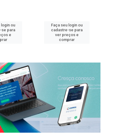
 login ou
Faça seu login ou
Faça seu 
-se para
cadastre-se para
cadastre
eços e
ver preços e
ver pr
prar
comprar
comp