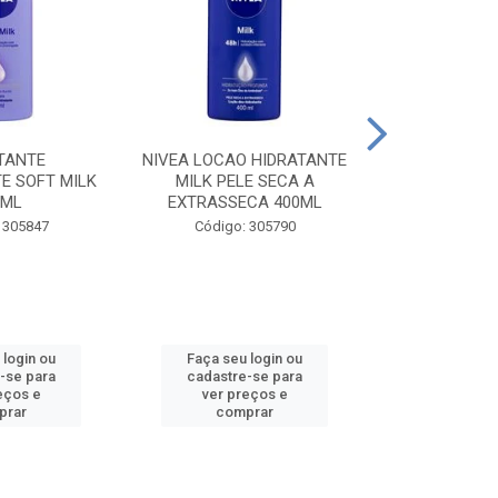
TANTE
NIVEA LOCAO HIDRATANTE
NIVEA LOCAO
E SOFT MILK
MILK PELE SECA A
MILK PEL
0ML
EXTRASSECA 400ML
EXTRASSE
 305847
Código: 305790
Código:
 login ou
Faça seu login ou
Faça seu 
-se para
cadastre-se para
cadastre
eços e
ver preços e
ver pr
prar
comprar
comp