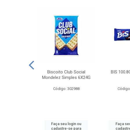
e Royal Simples
Biscoito Club Social
BIS 100.8
00G
Mondelez Simples 6X24G
: 190217
Código: 302988
Código
u login ou
Faça seu login ou
Faça seu
e-se para
cadastre-se para
cadastr