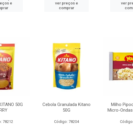
reços e
ver preços e
ver pr
prar
comprar
com
KITANO 50G
Cebola Granulada Kitano
Milho Pipo
RRY
50G
Micro-Ondas
: 78212
Código: 78204
Código