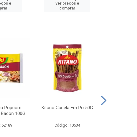
eços e
ver preços e
ver pr
prar
comprar
comp
ca Popcorn
Kitano Canela Em Po 50G
FAROFA DE
 Bacon 100G
BACON YO
: 62189
Código: 10634
Código: