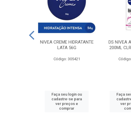
 DESODORANTE
NIVEA CREME HIDRATANTE
DS NIVEA 
H ACTIVE 90ML
LATA 56G
200ML CLR
: 427831
Código: 305421
Código
u login ou
Faça seu login ou
Faça seu
e-se para
cadastre-se para
cadastr
reços e
ver preços e
ver p
mprar
comprar
com