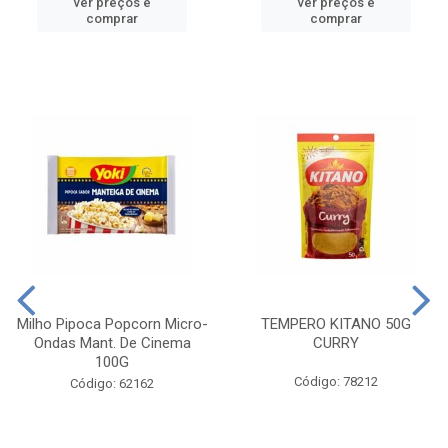
ver preços e
ver preços e
comprar
comprar
Milho Pipoca Popcorn Micro-
TEMPERO KITANO 50G
Ondas Mant. De Cinema
CURRY
100G
Código: 78212
Código: 62162