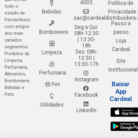
4005
Política de
todo o
Bebidas
Privacidade
estado de
sac@cardealdistribuidora
Pernambuco
Passo a
com artigos
Seg a Qui:
Bomboniere
passo
08h-12:30
dos mais
| 13:30-
variados
Loja
18h
segmentos:
Cardeal
Sex: 08h-
Limpeza
Produtos de
12:30 |
Limpeza,
Site
13:30-17h
Perfumaria,
Institucional
Perfumaria
Alimentos,
Instagram
Bomboniere,
Baixar
Pet
Bebidas e
App
Pets.
Facebook
Cardeal
Utilidades
LinkedIn