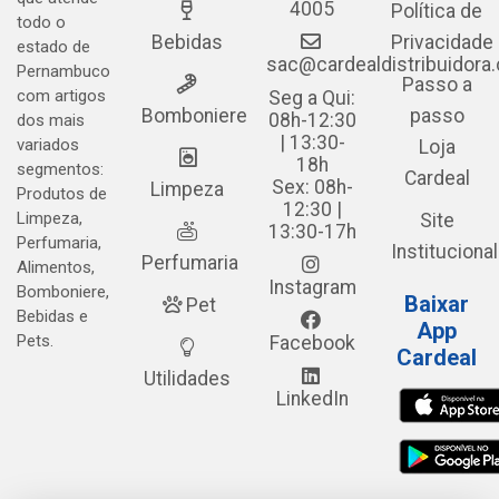
4005
Política de
todo o
Bebidas
Privacidade
estado de
sac@cardealdistribuidora
Pernambuco
Passo a
com artigos
Seg a Qui:
Bomboniere
passo
08h-12:30
dos mais
| 13:30-
variados
Loja
18h
segmentos:
Cardeal
Sex: 08h-
Limpeza
Produtos de
12:30 |
Limpeza,
Site
13:30-17h
Perfumaria,
Institucional
Perfumaria
Alimentos,
Instagram
Bomboniere,
Baixar
Pet
Bebidas e
App
Pets.
Facebook
Cardeal
Utilidades
LinkedIn