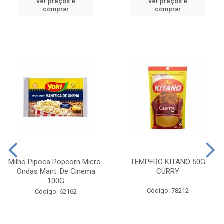
ver preços e
ver preços e
comprar
comprar
Milho Pipoca Popcorn Micro-
TEMPERO KITANO 50G
Ondas Mant. De Cinema
CURRY
100G
Código: 78212
Código: 62162