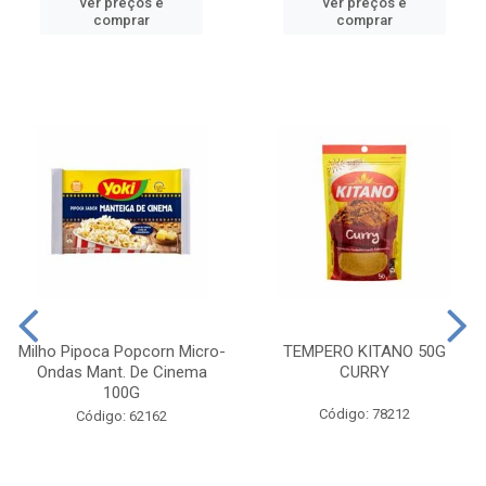
ver preços e
ver preços e
comprar
comprar
Milho Pipoca Popcorn Micro-
TEMPERO KITANO 50G
Ondas Mant. De Cinema
CURRY
100G
Código: 78212
Código: 62162