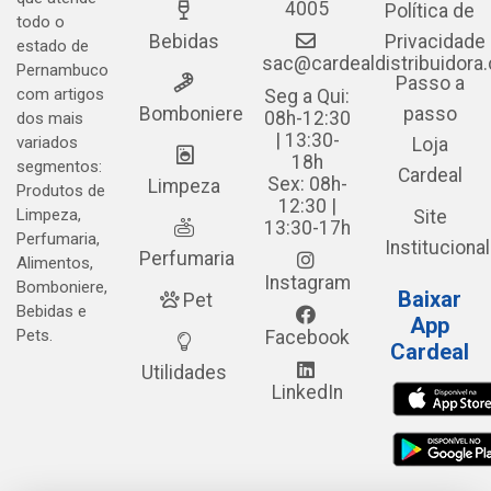
4005
Política de
todo o
Bebidas
Privacidade
estado de
sac@cardealdistribuidora
Pernambuco
Passo a
com artigos
Seg a Qui:
Bomboniere
passo
08h-12:30
dos mais
| 13:30-
variados
Loja
18h
segmentos:
Cardeal
Sex: 08h-
Limpeza
Produtos de
12:30 |
Limpeza,
Site
13:30-17h
Perfumaria,
Institucional
Perfumaria
Alimentos,
Instagram
Bomboniere,
Baixar
Pet
Bebidas e
App
Pets.
Facebook
Cardeal
Utilidades
LinkedIn