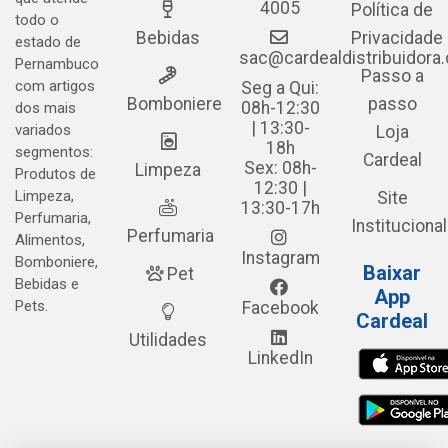
4005
Política de
todo o
Bebidas
Privacidade
estado de
sac@cardealdistribuidora
Pernambuco
Passo a
com artigos
Seg a Qui:
Bomboniere
passo
08h-12:30
dos mais
| 13:30-
variados
Loja
18h
segmentos:
Cardeal
Sex: 08h-
Limpeza
Produtos de
12:30 |
Limpeza,
Site
13:30-17h
Perfumaria,
Institucional
Perfumaria
Alimentos,
Instagram
Bomboniere,
Baixar
Pet
Bebidas e
App
Pets.
Facebook
Cardeal
Utilidades
LinkedIn