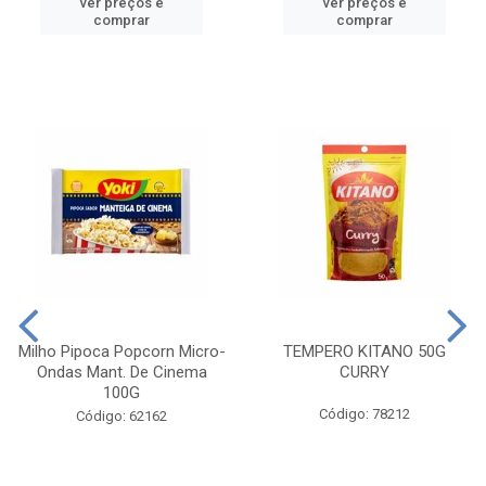
ver preços e
ver preços e
comprar
comprar
Milho Pipoca Popcorn Micro-
TEMPERO KITANO 50G
Ondas Mant. De Cinema
CURRY
100G
Código: 78212
Código: 62162