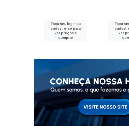
u login ou
Faça seu login ou
Faça seu
e-se para
cadastre-se para
cadastr
reços e
ver preços e
ver p
mprar
comprar
com