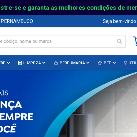
stre-se e garanta as melhores condições de me
E PERNAMBUCO
Seja bem-vindo
ERE
LIMPEZA
PERFUMARIA
PET
UTI