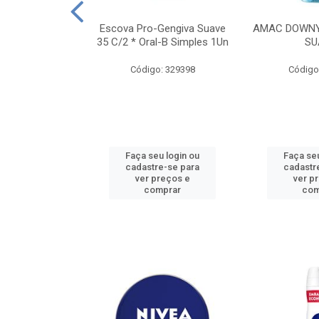
TES ALWAYS
Escova Pro-Gengiva Suave
AMAC DOWNY
AMANHO M, 8
35 C/2 * Oral-B Simples 1Un
SU
DADES
Código: 329398
Código
: 188689
u login ou
Faça seu login ou
Faça seu
e-se para
cadastre-se para
cadastr
reços e
ver preços e
ver p
mprar
comprar
com