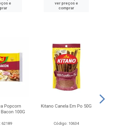
eços e
ver preços e
ver pr
prar
comprar
comp
ca Popcorn
Kitano Canela Em Po 50G
FAROFA DE
 Bacon 100G
BACON YO
: 62189
Código: 10634
Código: