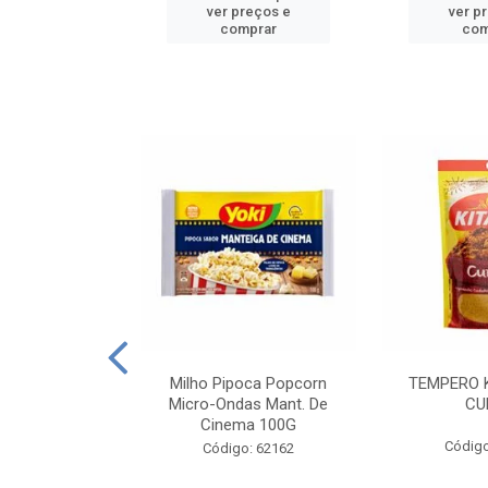
reços e
ver preços e
ver p
mprar
comprar
com
E MANDIOCA
Milho Pipoca Popcorn
TEMPERO 
 TRADICIONAL
Micro-Ondas Mant. De
CU
I 200G
Cinema 100G
Código
: 428198
Código: 62162