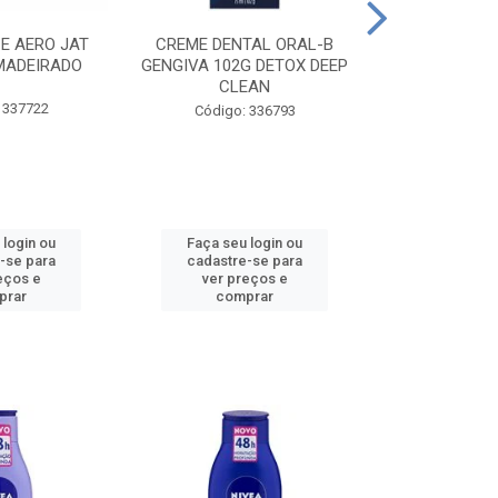
CE AERO JAT
CREME DENTAL ORAL-B
CREME DENT
MADEIRADO
GENGIVA 102G DETOX DEEP
KIDS M
CLEAN
 337722
Código:
Código: 336793
 login ou
Faça seu login ou
Faça seu 
-se para
cadastre-se para
cadastre
eços e
ver preços e
ver pr
prar
comprar
comp