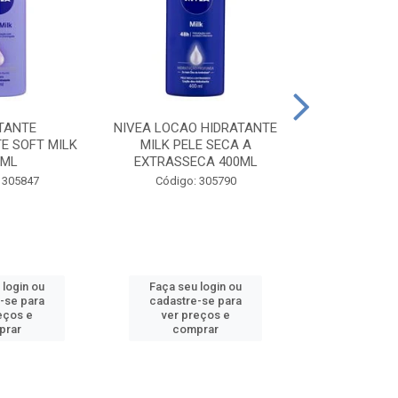
TANTE
NIVEA LOCAO HIDRATANTE
NIVEA LOCAO
E SOFT MILK
MILK PELE SECA A
MILK PEL
0ML
EXTRASSECA 400ML
EXTRASSE
 305847
Código: 305790
Código:
 login ou
Faça seu login ou
Faça seu 
-se para
cadastre-se para
cadastre
eços e
ver preços e
ver pr
prar
comprar
comp