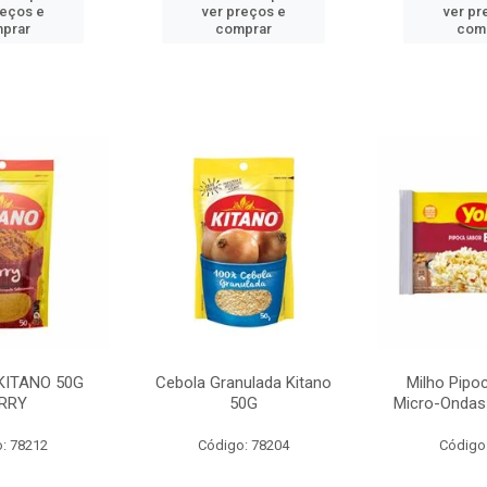
reços e
ver preços e
ver pr
prar
comprar
com
KITANO 50G
Cebola Granulada Kitano
Milho Pipo
RRY
50G
Micro-Ondas
: 78212
Código: 78204
Código