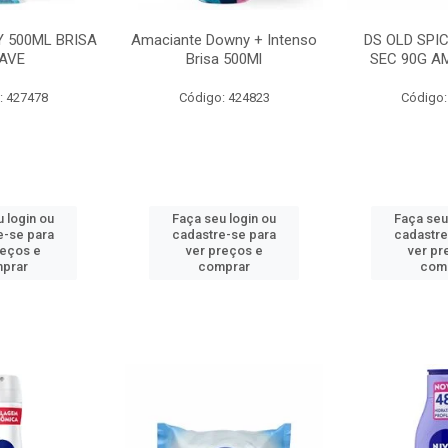
 500ML BRISA
Amaciante Downy + Intenso
DS OLD SPI
AVE
Brisa 500Ml
SEC 90G A
: 427478
Código: 424823
Código:
 login ou
Faça seu login ou
Faça seu
e-se para
cadastre-se para
cadastre
reços e
ver preços e
ver pr
prar
comprar
com