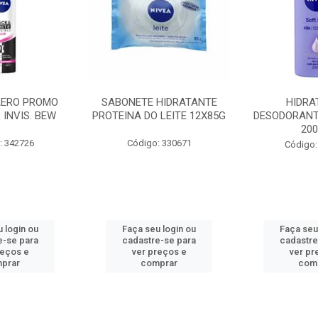
AERO PROMO
SABONETE HIDRATANTE
HIDRA
 INVIS. BEW
PROTEINA DO LEITE 12X85G
DESODORANT
20
: 342726
Código: 330671
Código:
 login ou
Faça seu login ou
Faça seu
e-se para
cadastre-se para
cadastre
reços e
ver preços e
ver pr
prar
comprar
com