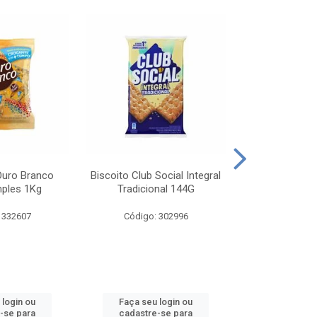
Ouro Branco
Biscoito Club Social Integral
BISCOITO OR
mples 1Kg
Tradicional 144G
MONDELEZ S
 332607
Código: 302996
Código:
 login ou
Faça seu login ou
Faça seu 
-se para
cadastre-se para
cadastre