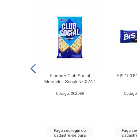
e Royal Simples
Biscoito Club Social
BIS 100.8
00G
Mondelez Simples 6X24G
: 190217
Código: 302988
Código
u login ou
Faça seu login ou
Faça seu
e-se para
cadastre-se para
cadastr