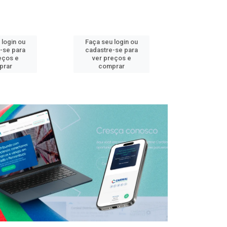
 login ou
Faça seu login ou
Faça seu 
-se para
cadastre-se para
cadastre
eços e
ver preços e
ver pr
prar
comprar
comp