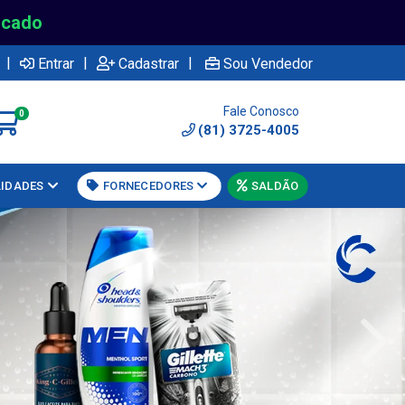
rcado
|
|
|
Entrar
Cadastrar
Sou Vendedor
Fale Conosco
0
(81) 3725-4005
LIDADES
FORNECEDORES
SALDÃO