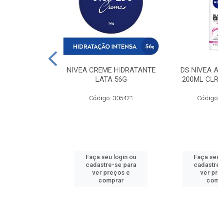
 DESODORANTE
NIVEA CREME HIDRATANTE
DS NIVEA 
H ACTIVE 90ML
LATA 56G
200ML CLR
: 427831
Código: 305421
Código
u login ou
Faça seu login ou
Faça seu
e-se para
cadastre-se para
cadastr
reços e
ver preços e
ver p
mprar
comprar
com