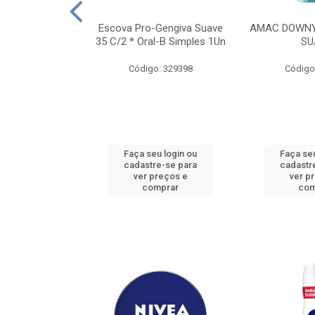
TES ALWAYS
Escova Pro-Gengiva Suave
AMAC DOWNY
AMANHO M, 8
35 C/2 * Oral-B Simples 1Un
SU
DADES
Código: 329398
Código
: 188689
u login ou
Faça seu login ou
Faça seu
e-se para
cadastre-se para
cadastr
reços e
ver preços e
ver p
mprar
comprar
com