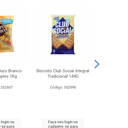
Ouro Branco
Biscoito Club Social Integral
BISCOITO OR
mples 1Kg
Tradicional 144G
MONDELEZ S
 332607
Código: 302996
Código:
 login ou
Faça seu login ou
Faça seu 
-se para
cadastre-se para
cadastre