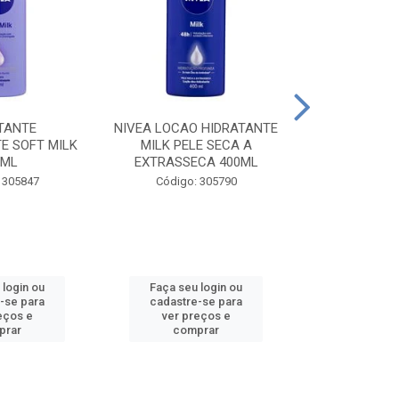
TANTE
NIVEA LOCAO HIDRATANTE
NIVEA LOCAO
E SOFT MILK
MILK PELE SECA A
MILK PEL
0ML
EXTRASSECA 400ML
EXTRASSE
 305847
Código: 305790
Código:
 login ou
Faça seu login ou
Faça seu 
-se para
cadastre-se para
cadastre
eços e
ver preços e
ver pr
prar
comprar
comp