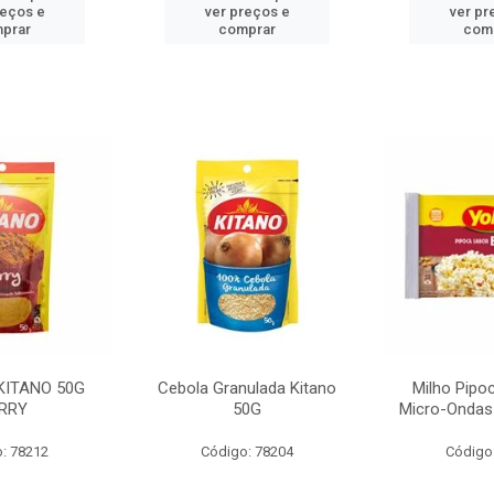
reços e
ver preços e
ver pr
prar
comprar
com
KITANO 50G
Cebola Granulada Kitano
Milho Pipo
RRY
50G
Micro-Ondas
: 78212
Código: 78204
Código