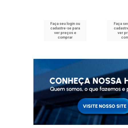
u login ou
Faça seu login ou
Faça seu
e-se para
cadastre-se para
cadastr
reços e
ver preços e
ver p
mprar
comprar
com