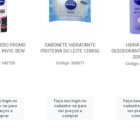
AERO PROMO
SABONETE HIDRATANTE
HIDRA
 INVIS. BEW
PROTEINA DO LEITE 12X85G
DESODORANT
20
: 342726
Código: 330671
Código:
 login ou
Faça seu login ou
Faça seu
e-se para
cadastre-se para
cadastre
reços e
ver preços e
ver pr
prar
comprar
com