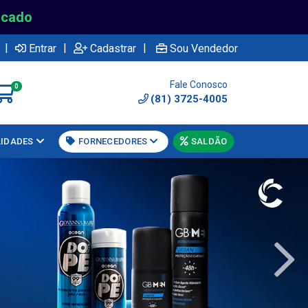
rcado
|
|
|
Entrar
Cadastrar
Sou Vendedor
Fale Conosco
0
(81) 3725-4005
LIDADES
FORNECEDORES
SALDÃO