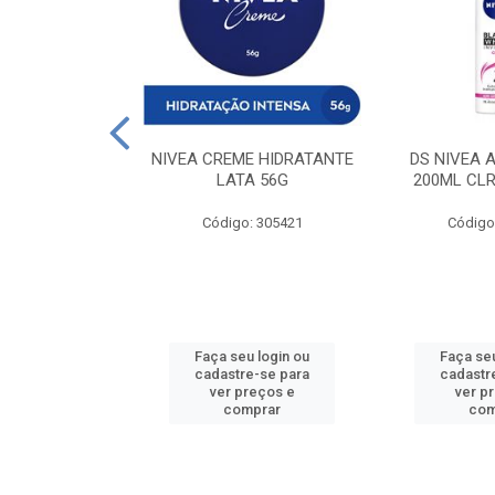
 DESODORANTE
NIVEA CREME HIDRATANTE
DS NIVEA 
H ACTIVE 90ML
LATA 56G
200ML CLR
: 427831
Código: 305421
Código
u login ou
Faça seu login ou
Faça seu
e-se para
cadastre-se para
cadastr
reços e
ver preços e
ver p
mprar
comprar
com