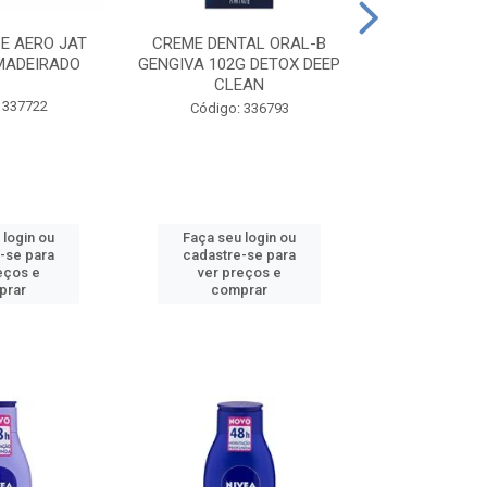
CE AERO JAT
CREME DENTAL ORAL-B
CREME DENT
MADEIRADO
GENGIVA 102G DETOX DEEP
KIDS M
CLEAN
 337722
Código:
Código: 336793
 login ou
Faça seu login ou
Faça seu 
-se para
cadastre-se para
cadastre
eços e
ver preços e
ver pr
prar
comprar
comp