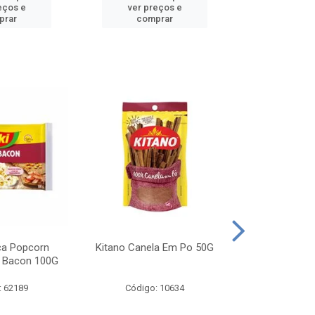
eços e
ver preços e
ver pr
prar
comprar
comp
ca Popcorn
Kitano Canela Em Po 50G
FAROFA DE
 Bacon 100G
BACON YO
: 62189
Código: 10634
Código: