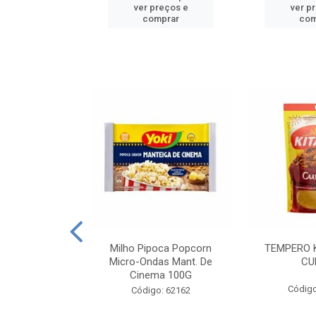
reços e
ver preços e
ver p
mprar
comprar
com
E MANDIOCA
Milho Pipoca Popcorn
TEMPERO 
 TRADICIONAL
Micro-Ondas Mant. De
CU
I 200G
Cinema 100G
Código
: 428198
Código: 62162