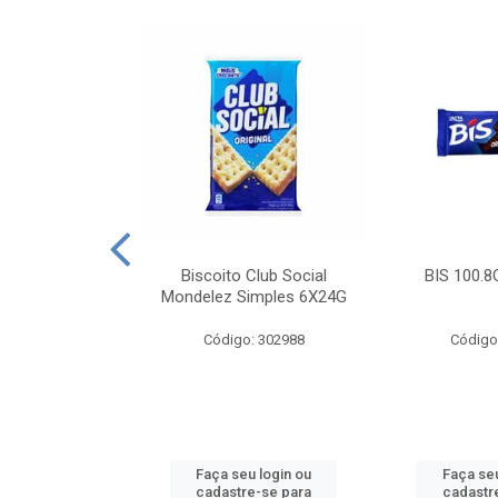
e Royal Simples
Biscoito Club Social
BIS 100.8
00G
Mondelez Simples 6X24G
: 190217
Código: 302988
Código
u login ou
Faça seu login ou
Faça seu
e-se para
cadastre-se para
cadastr