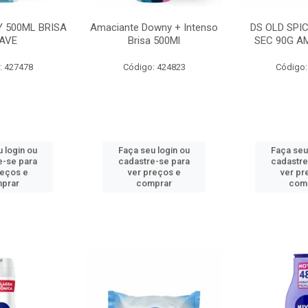
 500ML BRISA
Amaciante Downy + Intenso
DS OLD SPI
AVE
Brisa 500Ml
SEC 90G A
: 427478
Código: 424823
Código:
 login ou
Faça seu login ou
Faça seu
e-se para
cadastre-se para
cadastre
reços e
ver preços e
ver pr
prar
comprar
com