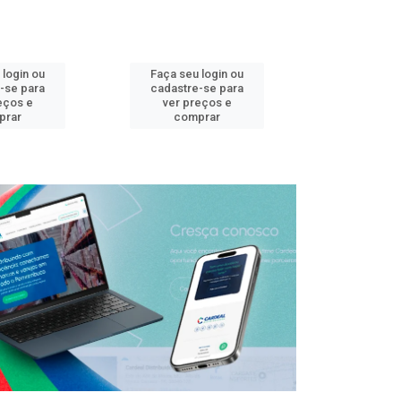
 login ou
Faça seu login ou
Faça seu 
-se para
cadastre-se para
cadastre
eços e
ver preços e
ver pr
prar
comprar
comp