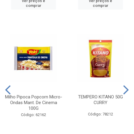
ver preços e
ver preços e
comprar
comprar
Milho Pipoca Popcorn Micro-
TEMPERO KITANO 50G
Ondas Mant. De Cinema
CURRY
100G
Código: 78212
Código: 62162