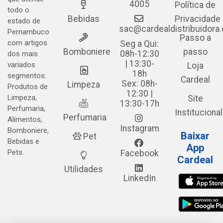
4005
Política de
todo o
Bebidas
Privacidade
estado de
sac@cardealdistribuidora
Pernambuco
Passo a
com artigos
Seg a Qui:
Bomboniere
passo
08h-12:30
dos mais
| 13:30-
variados
Loja
18h
segmentos:
Cardeal
Sex: 08h-
Limpeza
Produtos de
12:30 |
Limpeza,
Site
13:30-17h
Perfumaria,
Institucional
Perfumaria
Alimentos,
Instagram
Bomboniere,
Baixar
Pet
Bebidas e
App
Pets.
Facebook
Cardeal
Utilidades
LinkedIn