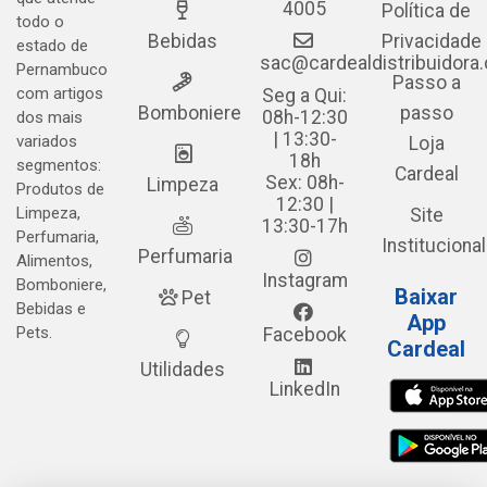
4005
Política de
todo o
Bebidas
Privacidade
estado de
sac@cardealdistribuidora
Pernambuco
Passo a
com artigos
Seg a Qui:
Bomboniere
passo
08h-12:30
dos mais
| 13:30-
variados
Loja
18h
segmentos:
Cardeal
Sex: 08h-
Limpeza
Produtos de
12:30 |
Limpeza,
Site
13:30-17h
Perfumaria,
Institucional
Perfumaria
Alimentos,
Instagram
Bomboniere,
Baixar
Pet
Bebidas e
App
Pets.
Facebook
Cardeal
Utilidades
LinkedIn