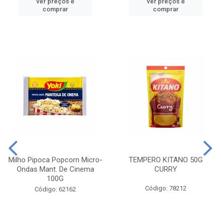
ver preços e
ver preços e
comprar
comprar
Milho Pipoca Popcorn Micro-
TEMPERO KITANO 50G
Ondas Mant. De Cinema
CURRY
100G
Código: 78212
Código: 62162