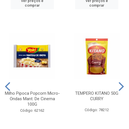
ver preços e
ver preços e
comprar
comprar
Milho Pipoca Popcorn Micro-
TEMPERO KITANO 50G
Ondas Mant. De Cinema
CURRY
100G
Código: 78212
Código: 62162