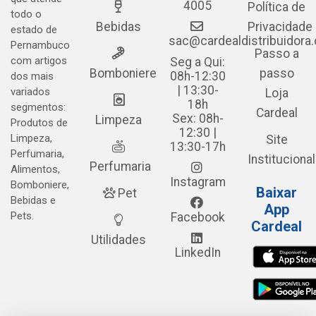
4005
Política de
todo o
Bebidas
Privacidade
estado de
sac@cardealdistribuidora
Pernambuco
Passo a
com artigos
Seg a Qui:
Bomboniere
passo
08h-12:30
dos mais
| 13:30-
variados
Loja
18h
segmentos:
Cardeal
Sex: 08h-
Limpeza
Produtos de
12:30 |
Limpeza,
Site
13:30-17h
Perfumaria,
Institucional
Perfumaria
Alimentos,
Instagram
Bomboniere,
Baixar
Pet
Bebidas e
App
Pets.
Facebook
Cardeal
Utilidades
LinkedIn