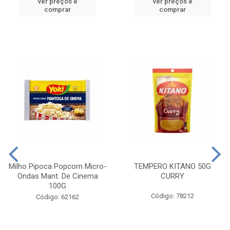
ver preços e
ver preços e
comprar
comprar
Milho Pipoca Popcorn Micro-
TEMPERO KITANO 50G
Ondas Mant. De Cinema
CURRY
100G
Código: 78212
Código: 62162