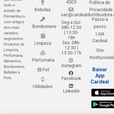
4005
Política de
todo o
Bebidas
Privacidade
estado de
sac@cardealdistribuidora
Pernambuco
Passo a
com artigos
Seg a Qui:
Bomboniere
passo
08h-12:30
dos mais
| 13:30-
variados
Loja
18h
segmentos:
Cardeal
Sex: 08h-
Limpeza
Produtos de
12:30 |
Limpeza,
Site
13:30-17h
Perfumaria,
Institucional
Perfumaria
Alimentos,
Instagram
Bomboniere,
Baixar
Pet
Bebidas e
App
Pets.
Facebook
Cardeal
Utilidades
LinkedIn