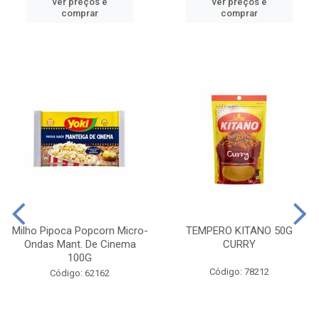
ver preços e
ver preços e
comprar
comprar
Milho Pipoca Popcorn Micro-
TEMPERO KITANO 50G
Ondas Mant. De Cinema
CURRY
100G
Código: 78212
Código: 62162