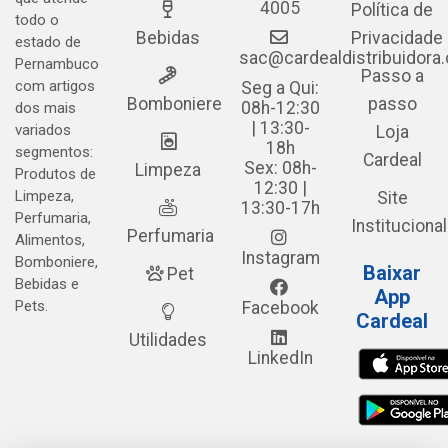
4005
Política de
todo o
Bebidas
Privacidade
estado de
sac@cardealdistribuidora
Pernambuco
Passo a
com artigos
Seg a Qui:
Bomboniere
passo
08h-12:30
dos mais
| 13:30-
variados
Loja
18h
segmentos:
Cardeal
Sex: 08h-
Limpeza
Produtos de
12:30 |
Limpeza,
Site
13:30-17h
Perfumaria,
Institucional
Perfumaria
Alimentos,
Instagram
Bomboniere,
Baixar
Pet
Bebidas e
App
Pets.
Facebook
Cardeal
Utilidades
LinkedIn