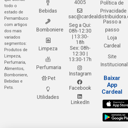
4005
Política de
todo o
Bebidas
Privacidade
estado de
sac@cardealdistribuidora
Pernambuco
Passo a
com artigos
Seg a Qui:
Bomboniere
passo
08h-12:30
dos mais
| 13:30-
variados
Loja
18h
segmentos:
Cardeal
Sex: 08h-
Limpeza
Produtos de
12:30 |
Limpeza,
Site
13:30-17h
Perfumaria,
Institucional
Perfumaria
Alimentos,
Instagram
Bomboniere,
Baixar
Pet
Bebidas e
App
Pets.
Facebook
Cardeal
Utilidades
LinkedIn