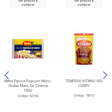
ver preços e
ver preços e
comprar
comprar
Milho Pipoca Popcorn Micro-
TEMPERO KITANO 50G
Ondas Mant. De Cinema
CURRY
100G
Código: 78212
Código: 62162