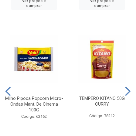
ver preços e
ver preços e
comprar
comprar
Milho Pipoca Popcorn Micro-
TEMPERO KITANO 50G
Ondas Mant. De Cinema
CURRY
100G
Código: 78212
Código: 62162