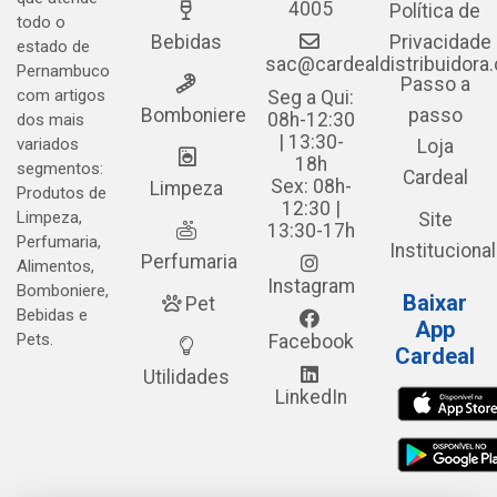
4005
Política de
todo o
Bebidas
Privacidade
estado de
sac@cardealdistribuidora
Pernambuco
Passo a
com artigos
Seg a Qui:
Bomboniere
passo
08h-12:30
dos mais
| 13:30-
variados
Loja
18h
segmentos:
Cardeal
Sex: 08h-
Limpeza
Produtos de
12:30 |
Limpeza,
Site
13:30-17h
Perfumaria,
Institucional
Perfumaria
Alimentos,
Instagram
Bomboniere,
Baixar
Pet
Bebidas e
App
Pets.
Facebook
Cardeal
Utilidades
LinkedIn