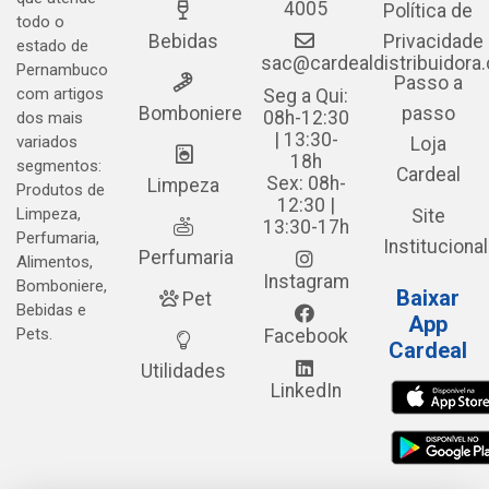
4005
Política de
todo o
Bebidas
Privacidade
estado de
sac@cardealdistribuidora
Pernambuco
Passo a
com artigos
Seg a Qui:
Bomboniere
passo
08h-12:30
dos mais
| 13:30-
variados
Loja
18h
segmentos:
Cardeal
Sex: 08h-
Limpeza
Produtos de
12:30 |
Limpeza,
Site
13:30-17h
Perfumaria,
Institucional
Perfumaria
Alimentos,
Instagram
Bomboniere,
Baixar
Pet
Bebidas e
App
Pets.
Facebook
Cardeal
Utilidades
LinkedIn