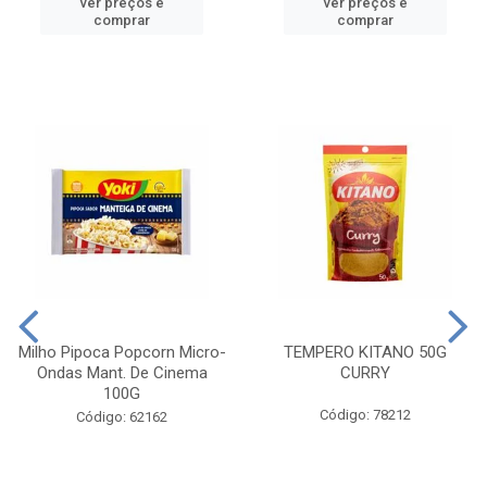
ver preços e
ver preços e
comprar
comprar
Milho Pipoca Popcorn Micro-
TEMPERO KITANO 50G
Ondas Mant. De Cinema
CURRY
100G
Código: 78212
Código: 62162