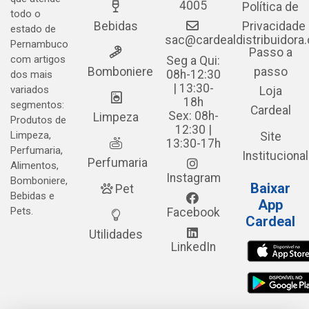
4005
Política de
todo o
Bebidas
Privacidade
estado de
sac@cardealdistribuidora
Pernambuco
Passo a
com artigos
Seg a Qui:
Bomboniere
passo
08h-12:30
dos mais
| 13:30-
variados
Loja
18h
segmentos:
Cardeal
Sex: 08h-
Limpeza
Produtos de
12:30 |
Limpeza,
Site
13:30-17h
Perfumaria,
Institucional
Perfumaria
Alimentos,
Instagram
Bomboniere,
Baixar
Pet
Bebidas e
App
Pets.
Facebook
Cardeal
Utilidades
LinkedIn