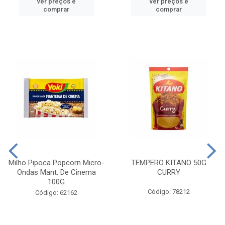
ver preços e
ver preços e
comprar
comprar
Milho Pipoca Popcorn Micro-
TEMPERO KITANO 50G
Ondas Mant. De Cinema
CURRY
100G
Código: 78212
Código: 62162