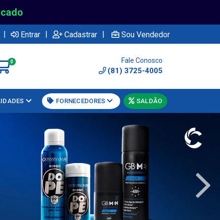
rcado
|
|
|
Entrar
Cadastrar
Sou Vendedor
Fale Conosco
0
(81) 3725-4005
LIDADES
FORNECEDORES
SALDÃO