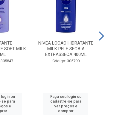
TANTE
NIVEA LOCAO HIDRATANTE
NIVEA LOCAO
E SOFT MILK
MILK PELE SECA A
MILK PEL
0ML
EXTRASSECA 400ML
EXTRASSE
 305847
Código: 305790
Código:
 login ou
Faça seu login ou
Faça seu 
-se para
cadastre-se para
cadastre
eços e
ver preços e
ver pr
prar
comprar
comp