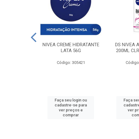
 DESODORANTE
NIVEA CREME HIDRATANTE
DS NIVEA 
H ACTIVE 90ML
LATA 56G
200ML CLR
: 427831
Código: 305421
Código
u login ou
Faça seu login ou
Faça seu
e-se para
cadastre-se para
cadastr
reços e
ver preços e
ver p
mprar
comprar
com