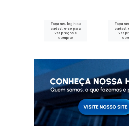
u login ou
Faça seu login ou
Faça seu
e-se para
cadastre-se para
cadastr
reços e
ver preços e
ver p
mprar
comprar
com