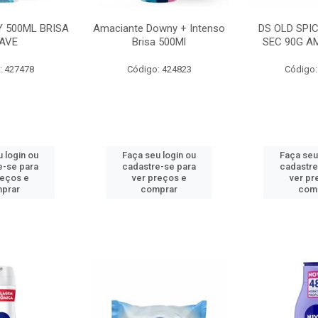
 500ML BRISA
Amaciante Downy + Intenso
DS OLD SPI
AVE
Brisa 500Ml
SEC 90G A
: 427478
Código: 424823
Código:
 login ou
Faça seu login ou
Faça seu
e-se para
cadastre-se para
cadastre
reços e
ver preços e
ver pr
prar
comprar
com