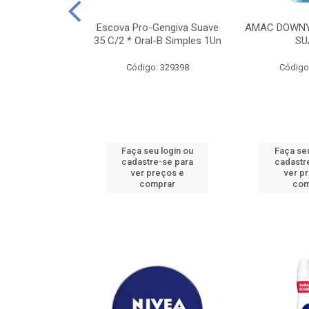
TES ALWAYS
Escova Pro-Gengiva Suave
AMAC DOWNY
AMANHO M, 8
35 C/2 * Oral-B Simples 1Un
SU
DADES
Código: 329398
Código
: 188689
u login ou
Faça seu login ou
Faça seu
e-se para
cadastre-se para
cadastr
reços e
ver preços e
ver p
mprar
comprar
com