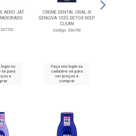
CE AERO JAT
CREME DENTAL ORAL-B
CREME DENT
MADEIRADO
GENGIVA 102G DETOX DEEP
KIDS M
CLEAN
 337722
Código:
Código: 336793
 login ou
Faça seu login ou
Faça seu 
-se para
cadastre-se para
cadastre
eços e
ver preços e
ver pr
prar
comprar
comp