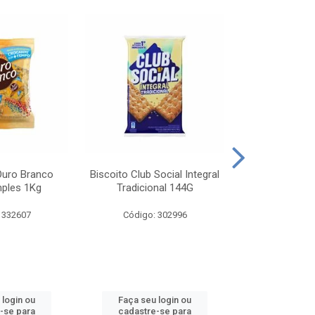
Ouro Branco
Biscoito Club Social Integral
BISCOITO OR
mples 1Kg
Tradicional 144G
MONDELEZ S
 332607
Código: 302996
Código:
 login ou
Faça seu login ou
Faça seu 
-se para
cadastre-se para
cadastre