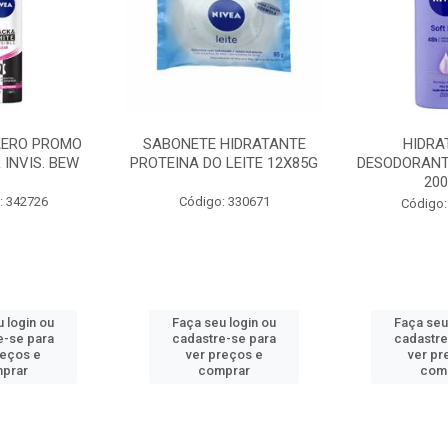
AERO PROMO
SABONETE HIDRATANTE
HIDRA
 INVIS. BEW
PROTEINA DO LEITE 12X85G
DESODORANT
20
: 342726
Código: 330671
Código:
 login ou
Faça seu login ou
Faça seu
e-se para
cadastre-se para
cadastre
reços e
ver preços e
ver pr
prar
comprar
com