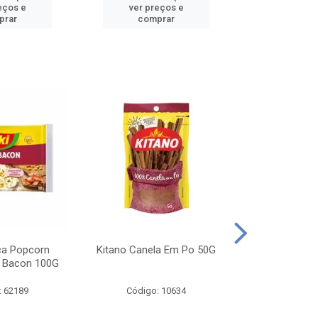
eços e
ver preços e
ver pr
prar
comprar
comp
ca Popcorn
Kitano Canela Em Po 50G
FAROFA DE
 Bacon 100G
BACON YO
: 62189
Código: 10634
Código: