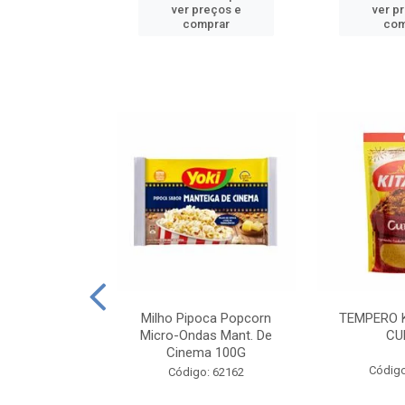
reços e
ver preços e
ver p
mprar
comprar
com
E MANDIOCA
Milho Pipoca Popcorn
TEMPERO 
 TRADICIONAL
Micro-Ondas Mant. De
CU
I 200G
Cinema 100G
Código
: 428198
Código: 62162