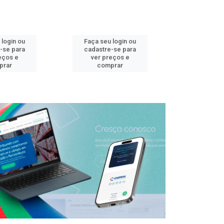
 login ou
Faça seu login ou
Faça seu 
-se para
cadastre-se para
cadastre
eços e
ver preços e
ver pr
prar
comprar
comp