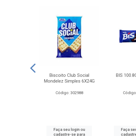
e Royal Simples
Biscoito Club Social
BIS 100.8
00G
Mondelez Simples 6X24G
: 190217
Código: 302988
Código
u login ou
Faça seu login ou
Faça seu
e-se para
cadastre-se para
cadastr