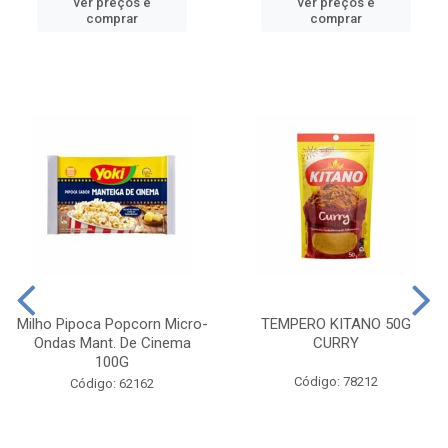
ver preços e
ver preços e
comprar
comprar
Milho Pipoca Popcorn Micro-
TEMPERO KITANO 50G
Ondas Mant. De Cinema
CURRY
100G
Código: 78212
Código: 62162