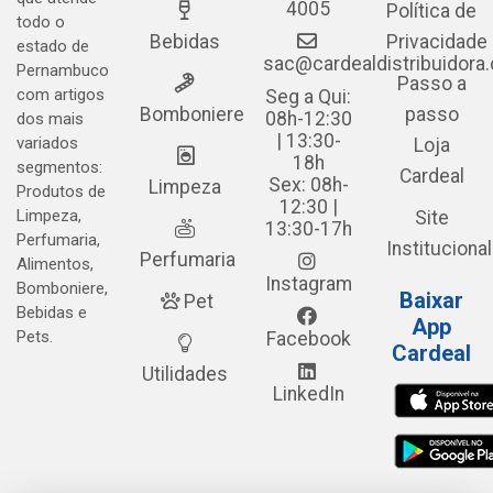
4005
Política de
todo o
Bebidas
Privacidade
estado de
sac@cardealdistribuidora
Pernambuco
Passo a
com artigos
Seg a Qui:
Bomboniere
passo
08h-12:30
dos mais
| 13:30-
variados
Loja
18h
segmentos:
Cardeal
Sex: 08h-
Limpeza
Produtos de
12:30 |
Limpeza,
Site
13:30-17h
Perfumaria,
Institucional
Perfumaria
Alimentos,
Instagram
Bomboniere,
Baixar
Pet
Bebidas e
App
Pets.
Facebook
Cardeal
Utilidades
LinkedIn