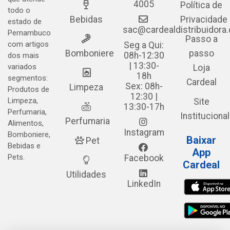
4005
Política de
todo o
Bebidas
Privacidade
estado de
sac@cardealdistribuidora
Pernambuco
Passo a
com artigos
Seg a Qui:
Bomboniere
passo
08h-12:30
dos mais
| 13:30-
variados
Loja
18h
segmentos:
Cardeal
Sex: 08h-
Limpeza
Produtos de
12:30 |
Limpeza,
Site
13:30-17h
Perfumaria,
Institucional
Perfumaria
Alimentos,
Instagram
Bomboniere,
Baixar
Pet
Bebidas e
App
Pets.
Facebook
Cardeal
Utilidades
LinkedIn