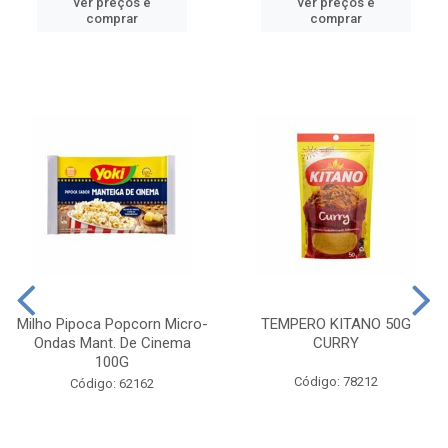
ver preços e
ver preços e
comprar
comprar
Milho Pipoca Popcorn Micro-
TEMPERO KITANO 50G
Ondas Mant. De Cinema
CURRY
100G
Código: 78212
Código: 62162