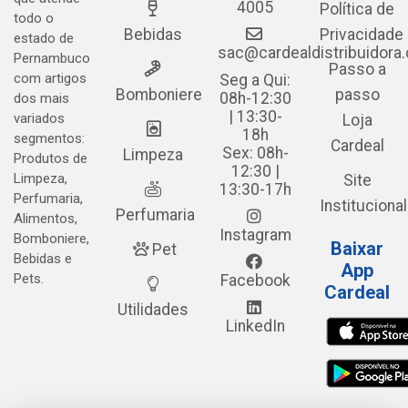
4005
Política de
todo o
Bebidas
Privacidade
estado de
sac@cardealdistribuidora
Pernambuco
Passo a
com artigos
Seg a Qui:
Bomboniere
passo
08h-12:30
dos mais
| 13:30-
variados
Loja
18h
segmentos:
Cardeal
Sex: 08h-
Limpeza
Produtos de
12:30 |
Limpeza,
Site
13:30-17h
Perfumaria,
Institucional
Perfumaria
Alimentos,
Instagram
Bomboniere,
Baixar
Pet
Bebidas e
App
Pets.
Facebook
Cardeal
Utilidades
LinkedIn