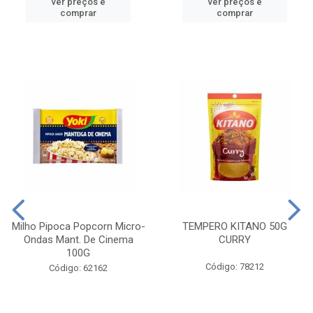
ver preços e
ver preços e
comprar
comprar
Milho Pipoca Popcorn Micro-
TEMPERO KITANO 50G
Ondas Mant. De Cinema
CURRY
100G
Código: 78212
Código: 62162