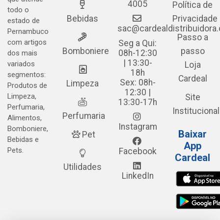
4005
Política de
todo o
Bebidas
Privacidade
estado de
sac@cardealdistribuidora
Pernambuco
Passo a
com artigos
Seg a Qui:
Bomboniere
passo
08h-12:30
dos mais
| 13:30-
variados
Loja
18h
segmentos:
Cardeal
Sex: 08h-
Limpeza
Produtos de
12:30 |
Limpeza,
Site
13:30-17h
Perfumaria,
Institucional
Perfumaria
Alimentos,
Instagram
Bomboniere,
Baixar
Pet
Bebidas e
App
Pets.
Facebook
Cardeal
Utilidades
LinkedIn