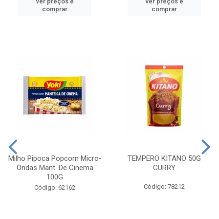
ver preços e
ver preços e
comprar
comprar
Milho Pipoca Popcorn Micro-
TEMPERO KITANO 50G
Ondas Mant. De Cinema
CURRY
100G
Código: 78212
Código: 62162