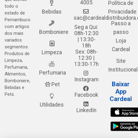
4005
Política de
todo o
Bebidas
Privacidade
estado de
sac@cardealdistribuidora
Pernambuco
Passo a
com artigos
Seg a Qui:
Bomboniere
passo
08h-12:30
dos mais
| 13:30-
variados
Loja
18h
segmentos:
Cardeal
Sex: 08h-
Limpeza
Produtos de
12:30 |
Limpeza,
Site
13:30-17h
Perfumaria,
Institucional
Perfumaria
Alimentos,
Instagram
Bomboniere,
Baixar
Pet
Bebidas e
App
Pets.
Facebook
Cardeal
Utilidades
LinkedIn