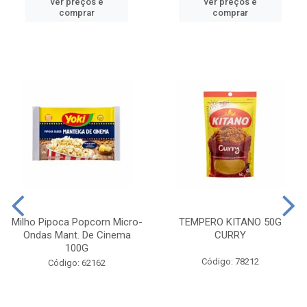
ver preços e
ver preços e
comprar
comprar
Milho Pipoca Popcorn Micro-
TEMPERO KITANO 50G
Ondas Mant. De Cinema
CURRY
100G
Código: 78212
Código: 62162