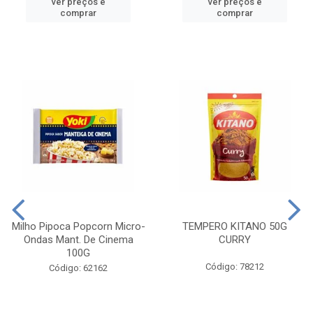
ver preços e
ver preços e
comprar
comprar
Milho Pipoca Popcorn Micro-
TEMPERO KITANO 50G
Ondas Mant. De Cinema
CURRY
100G
Código: 78212
Código: 62162