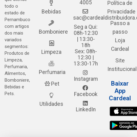
4005
Política de
todo o
Bebidas
Privacidade
estado de
sac@cardealdistribuidora
Pernambuco
Passo a
com artigos
Seg a Qui:
Bomboniere
passo
08h-12:30
dos mais
| 13:30-
variados
Loja
18h
segmentos:
Cardeal
Sex: 08h-
Limpeza
Produtos de
12:30 |
Limpeza,
Site
13:30-17h
Perfumaria,
Institucional
Perfumaria
Alimentos,
Instagram
Bomboniere,
Baixar
Pet
Bebidas e
App
Pets.
Facebook
Cardeal
Utilidades
LinkedIn