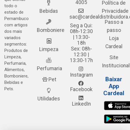
4005
Política de
todo o
Bebidas
Privacidade
estado de
sac@cardealdistribuidora
Pernambuco
Passo a
com artigos
Seg a Qui:
Bomboniere
passo
08h-12:30
dos mais
| 13:30-
variados
Loja
18h
segmentos:
Cardeal
Sex: 08h-
Limpeza
Produtos de
12:30 |
Limpeza,
Site
13:30-17h
Perfumaria,
Institucional
Perfumaria
Alimentos,
Instagram
Bomboniere,
Baixar
Pet
Bebidas e
App
Pets.
Facebook
Cardeal
Utilidades
LinkedIn