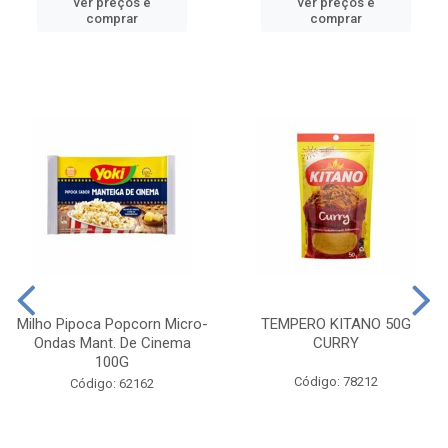
ver preços e
ver preços e
comprar
comprar
Milho Pipoca Popcorn Micro-
TEMPERO KITANO 50G
Ondas Mant. De Cinema
CURRY
100G
Código: 78212
Código: 62162