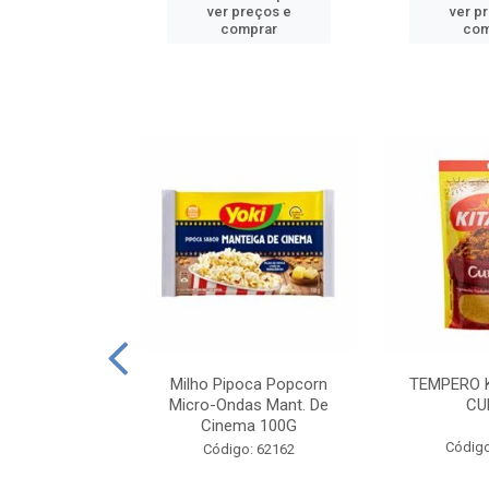
reços e
ver preços e
ver p
mprar
comprar
com
E MANDIOCA
Milho Pipoca Popcorn
TEMPERO 
 TRADICIONAL
Micro-Ondas Mant. De
CU
I 200G
Cinema 100G
Código
: 428198
Código: 62162