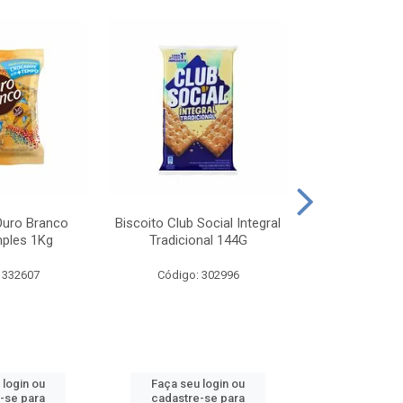
Ouro Branco
Biscoito Club Social Integral
BISCOITO OR
mples 1Kg
Tradicional 144G
MONDELEZ S
 332607
Código: 302996
Código:
 login ou
Faça seu login ou
Faça seu 
-se para
cadastre-se para
cadastre