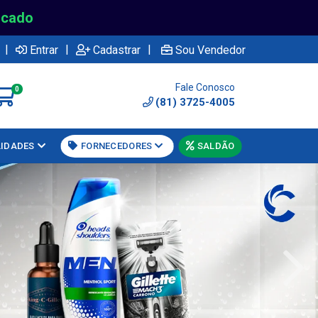
rcado
|
|
|
Entrar
Cadastrar
Sou Vendedor
Fale Conosco
0
(81) 3725-4005
LIDADES
FORNECEDORES
SALDÃO