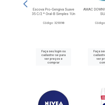
TES ALWAYS
Escova Pro-Gengiva Suave
AMAC DOWNY
AMANHO M, 8
35 C/2 * Oral-B Simples 1Un
SU
DADES
Código: 329398
Código
: 188689
u login ou
Faça seu login ou
Faça seu
e-se para
cadastre-se para
cadastr
reços e
ver preços e
ver p
mprar
comprar
com