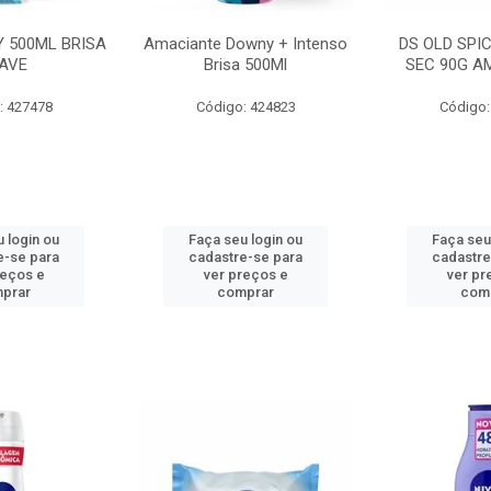
 500ML BRISA
Amaciante Downy + Intenso
DS OLD SPI
AVE
Brisa 500Ml
SEC 90G A
: 427478
Código: 424823
Código:
 login ou
Faça seu login ou
Faça seu
e-se para
cadastre-se para
cadastre
reços e
ver preços e
ver pr
prar
comprar
com