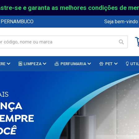
stre-se e garanta as melhores condições de me
E PERNAMBUCO
Seja bem-vindo
ERE
LIMPEZA
PERFUMARIA
PET
UTI