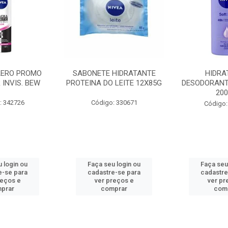
AERO PROMO
SABONETE HIDRATANTE
HIDRA
 INVIS. BEW
PROTEINA DO LEITE 12X85G
DESODORANT
20
: 342726
Código: 330671
Código:
 login ou
Faça seu login ou
Faça seu
e-se para
cadastre-se para
cadastre
reços e
ver preços e
ver pr
prar
comprar
com