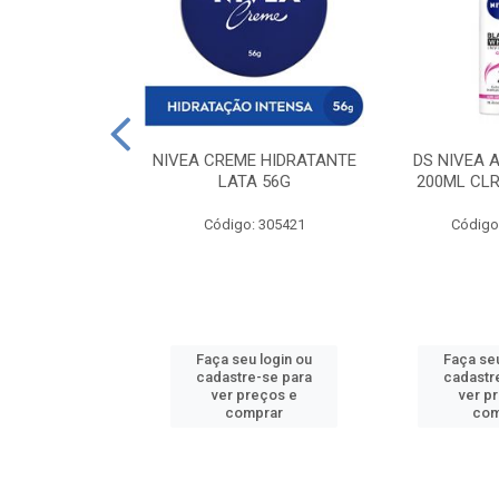
 DESODORANTE
NIVEA CREME HIDRATANTE
DS NIVEA 
H ACTIVE 90ML
LATA 56G
200ML CLR
: 427831
Código: 305421
Código
u login ou
Faça seu login ou
Faça seu
e-se para
cadastre-se para
cadastr
reços e
ver preços e
ver p
mprar
comprar
com