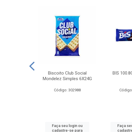
e Royal Simples
Biscoito Club Social
BIS 100.8
00G
Mondelez Simples 6X24G
: 190217
Código: 302988
Código
u login ou
Faça seu login ou
Faça seu
e-se para
cadastre-se para
cadastr