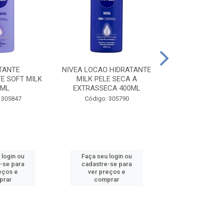
TANTE
NIVEA LOCAO HIDRATANTE
NIVEA LOCAO
E SOFT MILK
MILK PELE SECA A
MILK PEL
0ML
EXTRASSECA 400ML
EXTRASSE
 305847
Código: 305790
Código:
 login ou
Faça seu login ou
Faça seu 
-se para
cadastre-se para
cadastre
eços e
ver preços e
ver pr
prar
comprar
comp