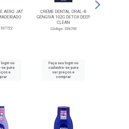
CE AERO JAT
CREME DENTAL ORAL-B
CREME DENT
MADEIRADO
GENGIVA 102G DETOX DEEP
KIDS M
CLEAN
 337722
Código:
Código: 336793
 login ou
Faça seu login ou
Faça seu 
-se para
cadastre-se para
cadastre
eços e
ver preços e
ver pr
prar
comprar
comp