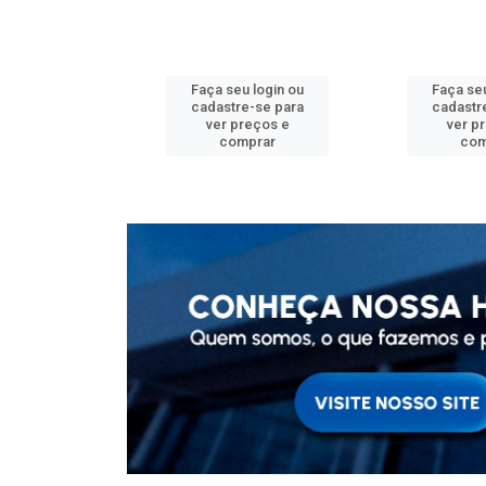
u login ou
Faça seu login ou
Faça seu
e-se para
cadastre-se para
cadastr
reços e
ver preços e
ver p
mprar
comprar
com