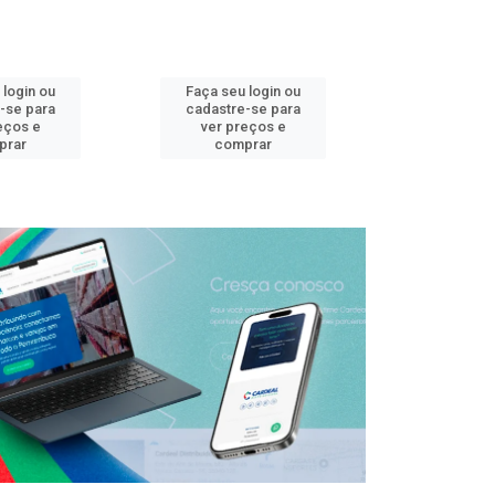
 login ou
Faça seu login ou
Faça seu 
-se para
cadastre-se para
cadastre
eços e
ver preços e
ver pr
prar
comprar
comp