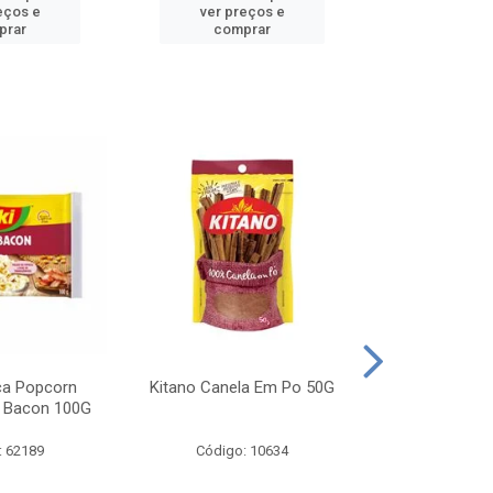
eços e
ver preços e
ver pr
prar
comprar
comp
ca Popcorn
Kitano Canela Em Po 50G
FAROFA DE
 Bacon 100G
BACON YO
: 62189
Código: 10634
Código: