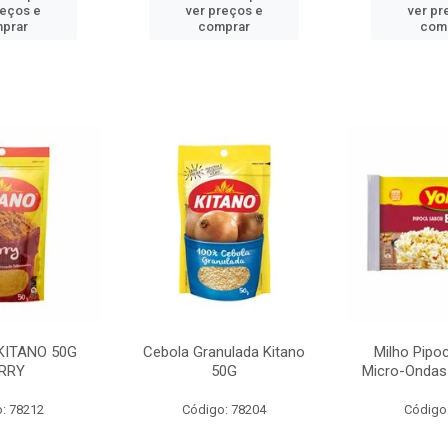
reços e
ver preços e
ver pr
prar
comprar
com
KITANO 50G
Cebola Granulada Kitano
Milho Pipo
RRY
50G
Micro-Ondas
: 78212
Código: 78204
Código