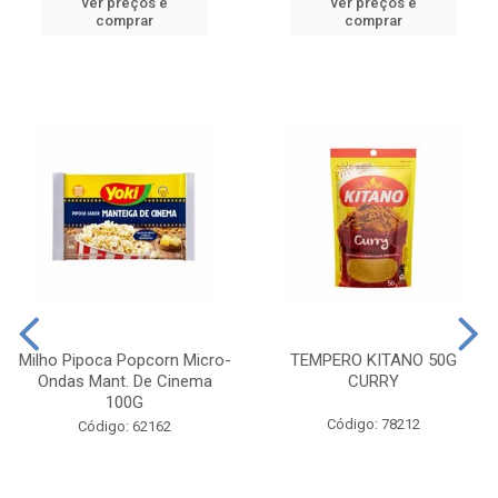
ver preços e
ver preços e
comprar
comprar
Milho Pipoca Popcorn Micro-
TEMPERO KITANO 50G
Ondas Mant. De Cinema
CURRY
100G
Código: 78212
Código: 62162