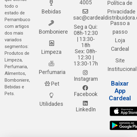
4005
Política de
todo o
Bebidas
Privacidade
estado de
sac@cardealdistribuidora
Pernambuco
Passo a
com artigos
Seg a Qui:
Bomboniere
passo
08h-12:30
dos mais
| 13:30-
variados
Loja
18h
segmentos:
Cardeal
Sex: 08h-
Limpeza
Produtos de
12:30 |
Limpeza,
Site
13:30-17h
Perfumaria,
Institucional
Perfumaria
Alimentos,
Instagram
Bomboniere,
Baixar
Pet
Bebidas e
App
Pets.
Facebook
Cardeal
Utilidades
LinkedIn