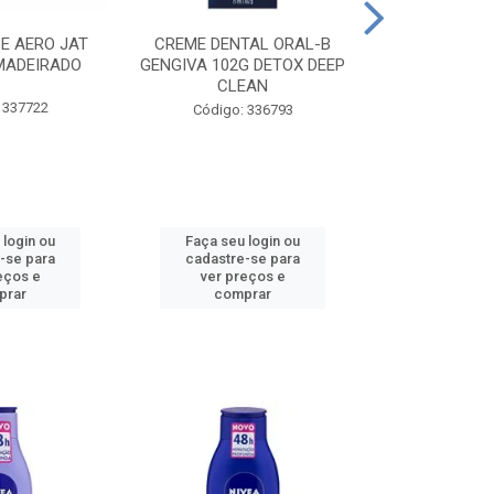
CE AERO JAT
CREME DENTAL ORAL-B
CREME DENT
MADEIRADO
GENGIVA 102G DETOX DEEP
KIDS M
CLEAN
 337722
Código:
Código: 336793
 login ou
Faça seu login ou
Faça seu 
-se para
cadastre-se para
cadastre
eços e
ver preços e
ver pr
prar
comprar
comp