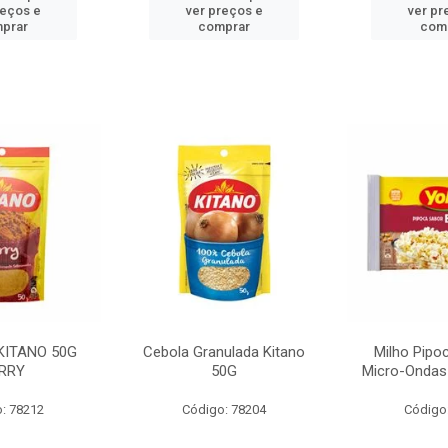
reços e
ver preços e
ver pr
prar
comprar
com
KITANO 50G
Cebola Granulada Kitano
Milho Pipo
RRY
50G
Micro-Ondas
: 78212
Código: 78204
Código