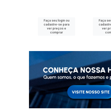
u login ou
Faça seu login ou
Faça seu
e-se para
cadastre-se para
cadastr
reços e
ver preços e
ver p
mprar
comprar
com