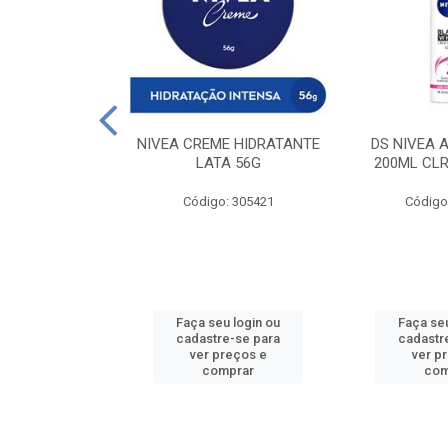
 DESODORANTE
NIVEA CREME HIDRATANTE
DS NIVEA 
H ACTIVE 90ML
LATA 56G
200ML CLR
: 427831
Código: 305421
Código
u login ou
Faça seu login ou
Faça seu
e-se para
cadastre-se para
cadastr
reços e
ver preços e
ver p
mprar
comprar
com