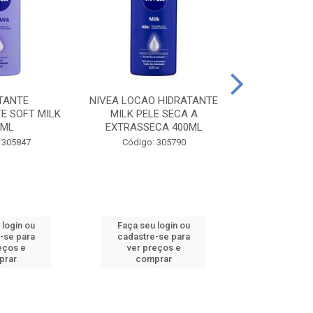
TANTE
NIVEA LOCAO HIDRATANTE
NIVEA LOCAO
E SOFT MILK
MILK PELE SECA A
MILK PEL
0ML
EXTRASSECA 400ML
EXTRASSE
 305847
Código: 305790
Código:
 login ou
Faça seu login ou
Faça seu 
-se para
cadastre-se para
cadastre
eços e
ver preços e
ver pr
prar
comprar
comp