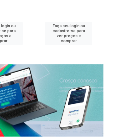
 login ou
Faça seu login ou
Faça seu 
-se para
cadastre-se para
cadastre
eços e
ver preços e
ver pr
prar
comprar
comp