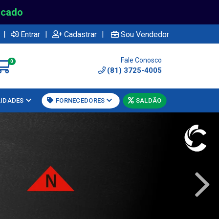
rcado
|
|
|
Entrar
Cadastrar
Sou Vendedor
Fale Conosco
0
(81) 3725-4005
LIDADES
FORNECEDORES
SALDÃO