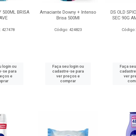
 500ML BRISA
Amaciante Downy + Intenso
DS OLD SPI
AVE
Brisa 500Ml
SEC 90G A
: 427478
Código: 424823
Código:
 login ou
Faça seu login ou
Faça seu
e-se para
cadastre-se para
cadastre
reços e
ver preços e
ver pr
prar
comprar
com