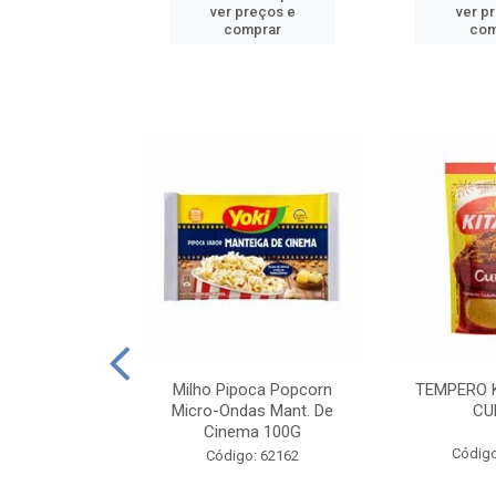
reços e
ver preços e
ver p
mprar
comprar
com
E MANDIOCA
Milho Pipoca Popcorn
TEMPERO 
 TRADICIONAL
Micro-Ondas Mant. De
CU
I 200G
Cinema 100G
Código
: 428198
Código: 62162