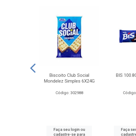
e Royal Simples
Biscoito Club Social
BIS 100.8
00G
Mondelez Simples 6X24G
: 190217
Código: 302988
Código
u login ou
Faça seu login ou
Faça seu
e-se para
cadastre-se para
cadastr