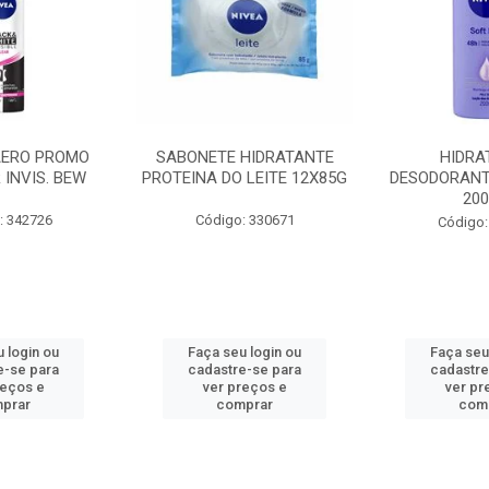
AERO PROMO
SABONETE HIDRATANTE
HIDRA
 INVIS. BEW
PROTEINA DO LEITE 12X85G
DESODORANT
20
: 342726
Código: 330671
Código:
 login ou
Faça seu login ou
Faça seu
e-se para
cadastre-se para
cadastre
reços e
ver preços e
ver pr
prar
comprar
com