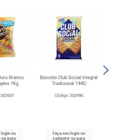
Ouro Branco
Biscoito Club Social Integral
BISCOITO OR
mples 1Kg
Tradicional 144G
MONDELEZ S
 332607
Código: 302996
Código:
 login ou
Faça seu login ou
Faça seu 
-se para
cadastre-se para
cadastre