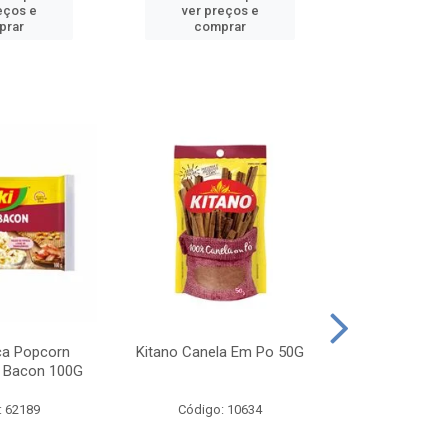
eços e
ver preços e
ver pr
prar
comprar
comp
ca Popcorn
Kitano Canela Em Po 50G
FAROFA DE
 Bacon 100G
BACON YO
: 62189
Código: 10634
Código: