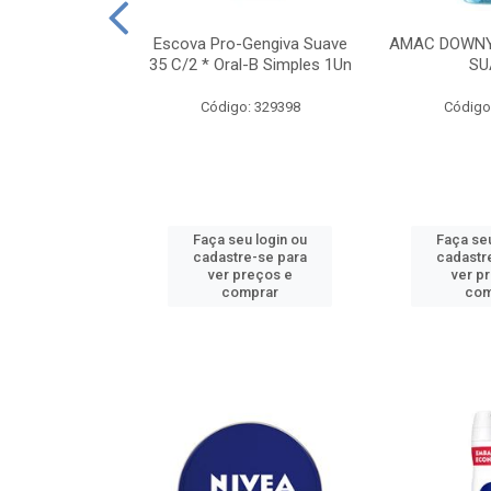
TES ALWAYS
Escova Pro-Gengiva Suave
AMAC DOWNY
AMANHO M, 8
35 C/2 * Oral-B Simples 1Un
SU
DADES
Código: 329398
Código
: 188689
u login ou
Faça seu login ou
Faça seu
e-se para
cadastre-se para
cadastr
reços e
ver preços e
ver p
mprar
comprar
com