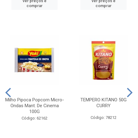
ver preços e
ver preços e
comprar
comprar
Milho Pipoca Popcorn Micro-
TEMPERO KITANO 50G
Ondas Mant. De Cinema
CURRY
100G
Código: 78212
Código: 62162