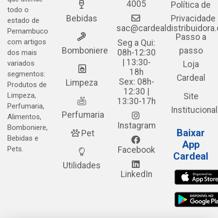
4005
Política de
todo o
Bebidas
Privacidade
estado de
sac@cardealdistribuidora
Pernambuco
Passo a
com artigos
Seg a Qui:
Bomboniere
passo
08h-12:30
dos mais
| 13:30-
variados
Loja
18h
segmentos:
Cardeal
Sex: 08h-
Limpeza
Produtos de
12:30 |
Limpeza,
Site
13:30-17h
Perfumaria,
Institucional
Perfumaria
Alimentos,
Instagram
Bomboniere,
Baixar
Pet
Bebidas e
App
Pets.
Facebook
Cardeal
Utilidades
LinkedIn