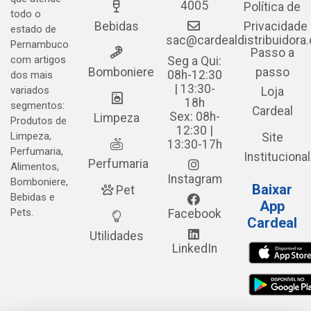
4005
Política de
todo o
Bebidas
Privacidade
estado de
sac@cardealdistribuidora
Pernambuco
Passo a
com artigos
Seg a Qui:
Bomboniere
passo
08h-12:30
dos mais
| 13:30-
variados
Loja
18h
segmentos:
Cardeal
Sex: 08h-
Limpeza
Produtos de
12:30 |
Limpeza,
Site
13:30-17h
Perfumaria,
Institucional
Perfumaria
Alimentos,
Instagram
Bomboniere,
Baixar
Pet
Bebidas e
App
Pets.
Facebook
Cardeal
Utilidades
LinkedIn