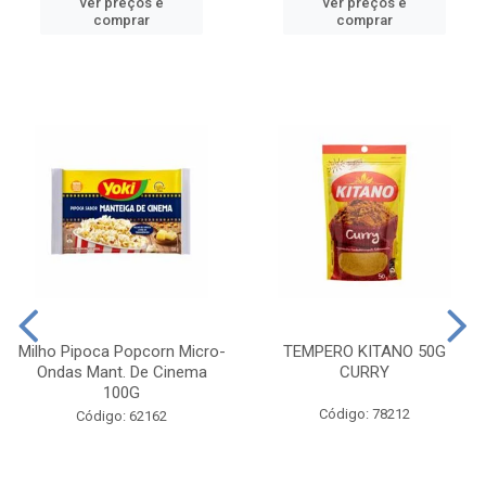
ver preços e
ver preços e
comprar
comprar
Milho Pipoca Popcorn Micro-
TEMPERO KITANO 50G
Ondas Mant. De Cinema
CURRY
100G
Código: 78212
Código: 62162