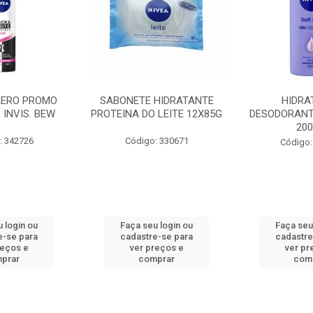
AERO PROMO
SABONETE HIDRATANTE
HIDRA
 INVIS. BEW
PROTEINA DO LEITE 12X85G
DESODORANT
20
: 342726
Código: 330671
Código:
 login ou
Faça seu login ou
Faça seu
e-se para
cadastre-se para
cadastre
reços e
ver preços e
ver pr
prar
comprar
com