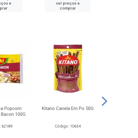
eços e
ver preços e
ver pr
prar
comprar
comp
ca Popcorn
Kitano Canela Em Po 50G
FAROFA DE
 Bacon 100G
BACON YO
: 62189
Código: 10634
Código: