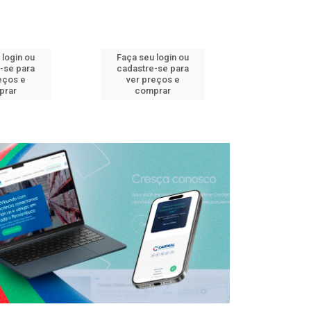
 login ou
Faça seu login ou
Faça seu 
-se para
cadastre-se para
cadastre
eços e
ver preços e
ver pr
prar
comprar
comp