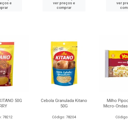
reços e
ver preços e
ver pr
prar
comprar
com
KITANO 50G
Cebola Granulada Kitano
Milho Pipo
RRY
50G
Micro-Ondas
: 78212
Código: 78204
Código