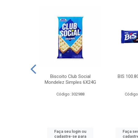
e Royal Simples
Biscoito Club Social
BIS 100.8
00G
Mondelez Simples 6X24G
: 190217
Código: 302988
Código
u login ou
Faça seu login ou
Faça seu
e-se para
cadastre-se para
cadastr