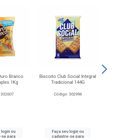
Ouro Branco
Biscoito Club Social Integral
BISCOITO OR
mples 1Kg
Tradicional 144G
MONDELEZ S
 332607
Código: 302996
Código:
 login ou
Faça seu login ou
Faça seu 
-se para
cadastre-se para
cadastre