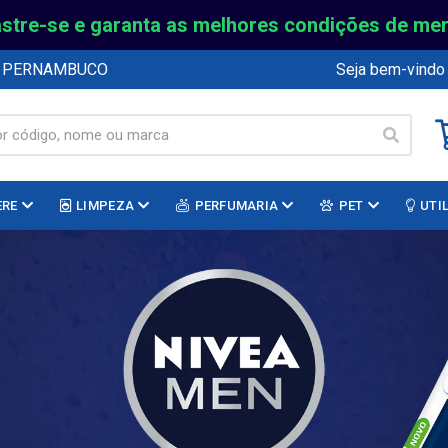
stre-se e garanta as melhores condições de me
E PERNAMBUCO
Seja bem-vindo
ERE
LIMPEZA
PERFUMARIA
PET
UTI