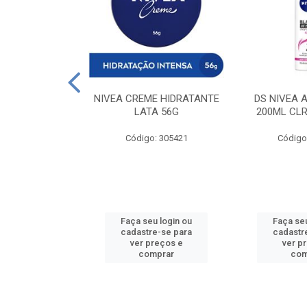
 DESODORANTE
NIVEA CREME HIDRATANTE
DS NIVEA 
H ACTIVE 90ML
LATA 56G
200ML CLR
: 427831
Código: 305421
Código
u login ou
Faça seu login ou
Faça seu
e-se para
cadastre-se para
cadastr
reços e
ver preços e
ver p
mprar
comprar
com