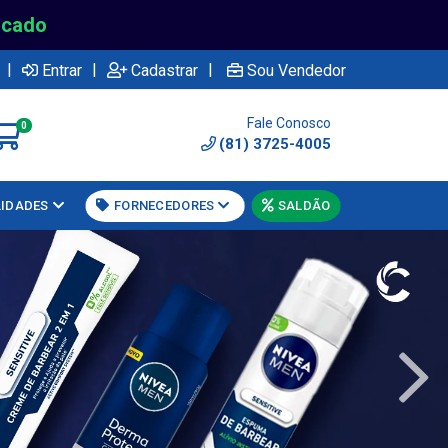
rcado
|
|
|
Entrar
Cadastrar
Sou Vendedor
Fale Conosco
0
(81) 3725-4005
LIDADES
FORNECEDORES
SALDÃO