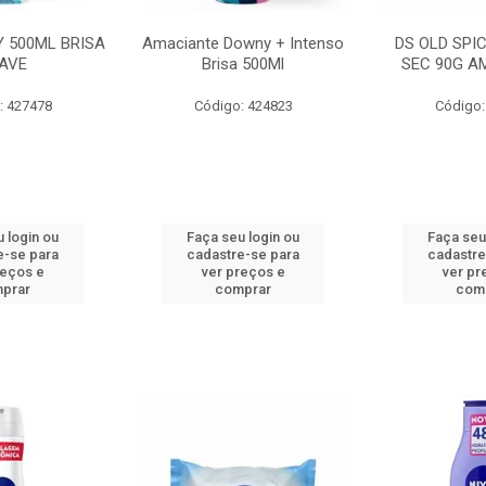
 500ML BRISA
Amaciante Downy + Intenso
DS OLD SPI
AVE
Brisa 500Ml
SEC 90G A
: 427478
Código: 424823
Código:
 login ou
Faça seu login ou
Faça seu
e-se para
cadastre-se para
cadastre
reços e
ver preços e
ver pr
prar
comprar
com