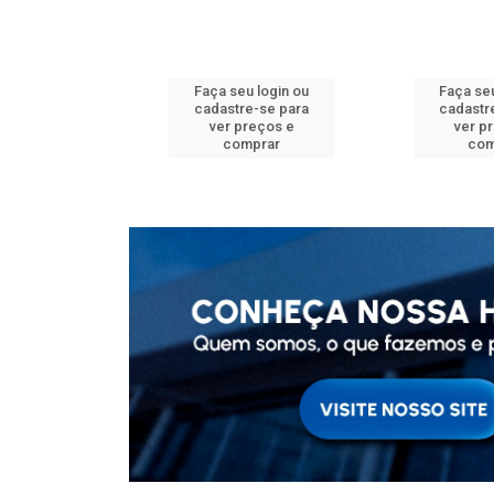
u login ou
Faça seu login ou
Faça seu
e-se para
cadastre-se para
cadastr
reços e
ver preços e
ver p
mprar
comprar
com