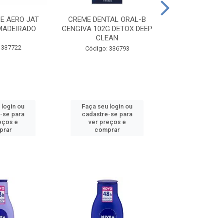
CE AERO JAT
CREME DENTAL ORAL-B
CREME DENT
MADEIRADO
GENGIVA 102G DETOX DEEP
KIDS M
CLEAN
 337722
Código:
Código: 336793
 login ou
Faça seu login ou
Faça seu 
-se para
cadastre-se para
cadastre
eços e
ver preços e
ver pr
prar
comprar
comp