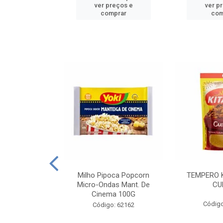
reços e
ver preços e
ver p
mprar
comprar
com
E MANDIOCA
Milho Pipoca Popcorn
TEMPERO 
 TRADICIONAL
Micro-Ondas Mant. De
CU
I 200G
Cinema 100G
Código
: 428198
Código: 62162