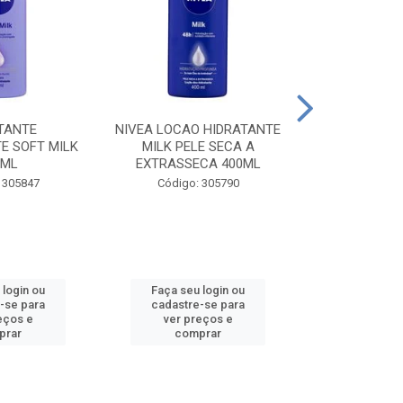
TANTE
NIVEA LOCAO HIDRATANTE
NIVEA LOCAO
E SOFT MILK
MILK PELE SECA A
MILK PEL
0ML
EXTRASSECA 400ML
EXTRASSE
 305847
Código: 305790
Código:
 login ou
Faça seu login ou
Faça seu 
-se para
cadastre-se para
cadastre
eços e
ver preços e
ver pr
prar
comprar
comp