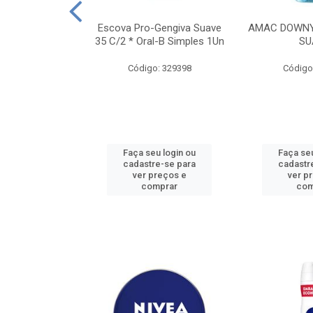
TES ALWAYS
Escova Pro-Gengiva Suave
AMAC DOWNY
AMANHO M, 8
35 C/2 * Oral-B Simples 1Un
SU
DADES
Código: 329398
Código
: 188689
u login ou
Faça seu login ou
Faça seu
e-se para
cadastre-se para
cadastr
reços e
ver preços e
ver p
mprar
comprar
com