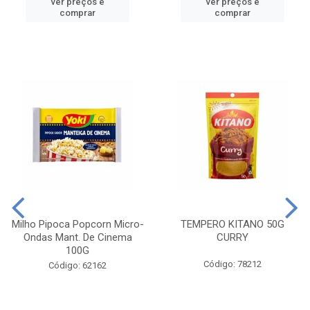
ver preços e
ver preços e
comprar
comprar
Milho Pipoca Popcorn Micro-
TEMPERO KITANO 50G
Ondas Mant. De Cinema
CURRY
100G
Código: 78212
Código: 62162