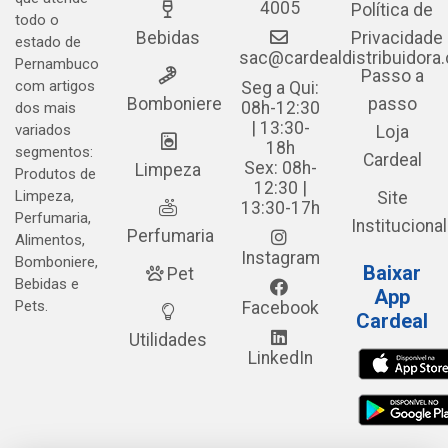
4005
Política de
todo o
Bebidas
Privacidade
estado de
sac@cardealdistribuidora
Pernambuco
Passo a
com artigos
Seg a Qui:
Bomboniere
passo
08h-12:30
dos mais
| 13:30-
variados
Loja
18h
segmentos:
Cardeal
Sex: 08h-
Limpeza
Produtos de
12:30 |
Limpeza,
Site
13:30-17h
Perfumaria,
Institucional
Perfumaria
Alimentos,
Instagram
Bomboniere,
Baixar
Pet
Bebidas e
App
Pets.
Facebook
Cardeal
Utilidades
LinkedIn