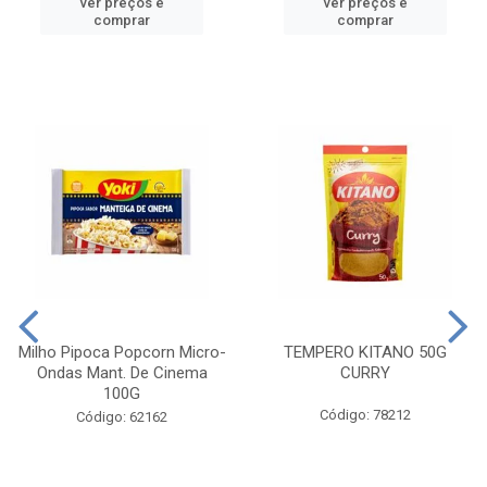
ver preços e
ver preços e
comprar
comprar
Milho Pipoca Popcorn Micro-
TEMPERO KITANO 50G
Ondas Mant. De Cinema
CURRY
100G
Código: 78212
Código: 62162