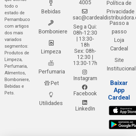
4005
Política de
todo o
Bebidas
Privacidade
estado de
sac@cardealdistribuidora
Pernambuco
Passo a
com artigos
Seg a Qui:
Bomboniere
passo
08h-12:30
dos mais
| 13:30-
variados
Loja
18h
segmentos:
Cardeal
Sex: 08h-
Limpeza
Produtos de
12:30 |
Limpeza,
Site
13:30-17h
Perfumaria,
Institucional
Perfumaria
Alimentos,
Instagram
Bomboniere,
Baixar
Pet
Bebidas e
App
Pets.
Facebook
Cardeal
Utilidades
LinkedIn