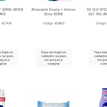
 500ML BRISA
Amaciante Downy + Intenso
DS OLD SPI
AVE
Brisa 500Ml
SEC 90G A
: 427478
Código: 424823
Código:
 login ou
Faça seu login ou
Faça seu
e-se para
cadastre-se para
cadastre
reços e
ver preços e
ver pr
prar
comprar
com