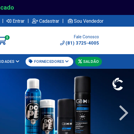
rcado
|
|
|
Entrar
Cadastrar
Sou Vendedor
Fale Conosco
0
(81) 3725-4005
LIDADES
FORNECEDORES
SALDÃO