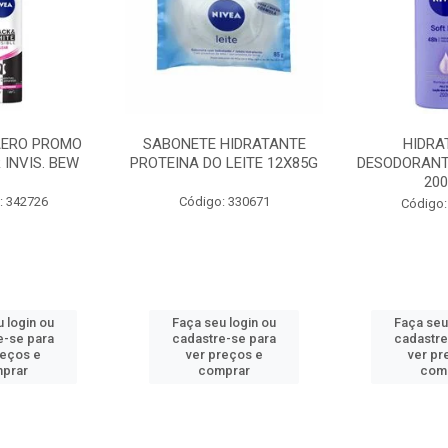
AERO PROMO
SABONETE HIDRATANTE
HIDRA
 INVIS. BEW
PROTEINA DO LEITE 12X85G
DESODORANT
20
: 342726
Código: 330671
Código:
 login ou
Faça seu login ou
Faça seu
e-se para
cadastre-se para
cadastre
reços e
ver preços e
ver pr
prar
comprar
com