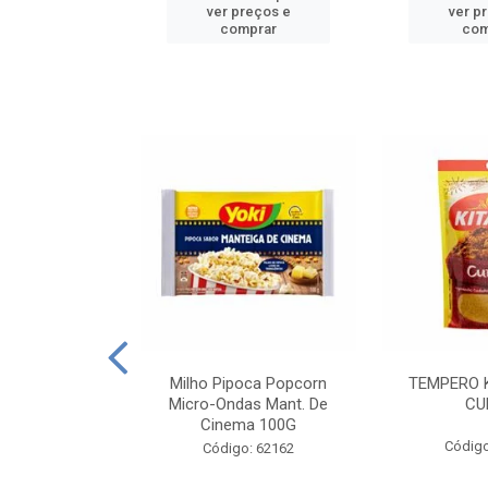
reços e
ver preços e
ver p
mprar
comprar
com
E MANDIOCA
Milho Pipoca Popcorn
TEMPERO 
 TRADICIONAL
Micro-Ondas Mant. De
CU
I 200G
Cinema 100G
Código
: 428198
Código: 62162