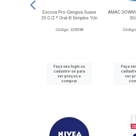
TES ALWAYS
Escova Pro-Gengiva Suave
AMAC DOWNY
AMANHO M, 8
35 C/2 * Oral-B Simples 1Un
SU
DADES
Código: 329398
Código
: 188689
u login ou
Faça seu login ou
Faça seu
e-se para
cadastre-se para
cadastr
reços e
ver preços e
ver p
mprar
comprar
com