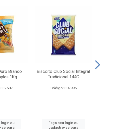
Ouro Branco
Biscoito Club Social Integral
BISCOITO OR
mples 1Kg
Tradicional 144G
MONDELEZ S
 332607
Código: 302996
Código:
 login ou
Faça seu login ou
Faça seu 
-se para
cadastre-se para
cadastre