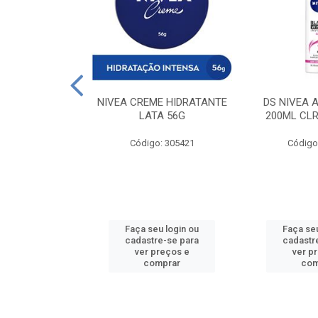
 DESODORANTE
NIVEA CREME HIDRATANTE
DS NIVEA 
H ACTIVE 90ML
LATA 56G
200ML CLR
: 427831
Código: 305421
Código
u login ou
Faça seu login ou
Faça seu
e-se para
cadastre-se para
cadastr
reços e
ver preços e
ver p
mprar
comprar
com