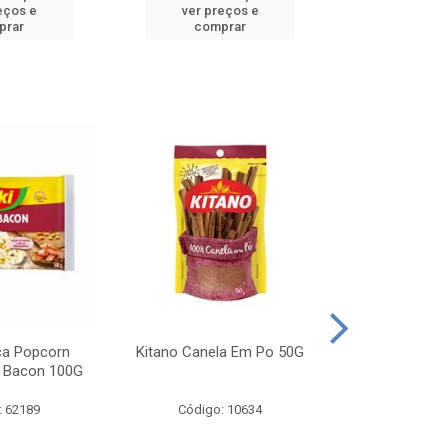
eços e
ver preços e
ver pr
prar
comprar
comp
ca Popcorn
Kitano Canela Em Po 50G
FAROFA DE
 Bacon 100G
BACON YO
: 62189
Código: 10634
Código: