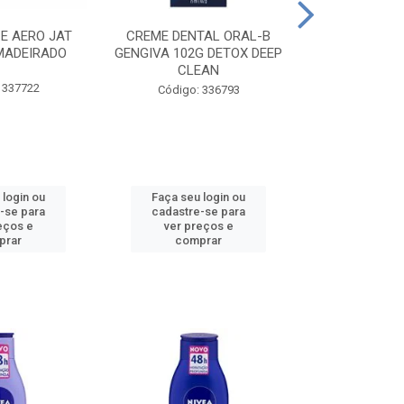
CE AERO JAT
CREME DENTAL ORAL-B
CREME DENT
MADEIRADO
GENGIVA 102G DETOX DEEP
KIDS M
CLEAN
 337722
Código:
Código: 336793
 login ou
Faça seu login ou
Faça seu 
-se para
cadastre-se para
cadastre
eços e
ver preços e
ver pr
prar
comprar
comp