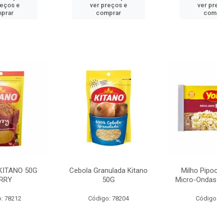
reços e
ver preços e
ver pr
prar
comprar
com
KITANO 50G
Cebola Granulada Kitano
Milho Pipo
RRY
50G
Micro-Ondas
: 78212
Código: 78204
Código