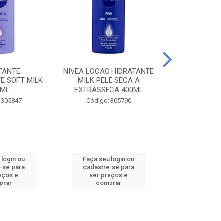
TANTE
NIVEA LOCAO HIDRATANTE
NIVEA LOCAO
E SOFT MILK
MILK PELE SECA A
MILK PEL
0ML
EXTRASSECA 400ML
EXTRASSE
 305847
Código: 305790
Código:
 login ou
Faça seu login ou
Faça seu 
-se para
cadastre-se para
cadastre
eços e
ver preços e
ver pr
prar
comprar
comp