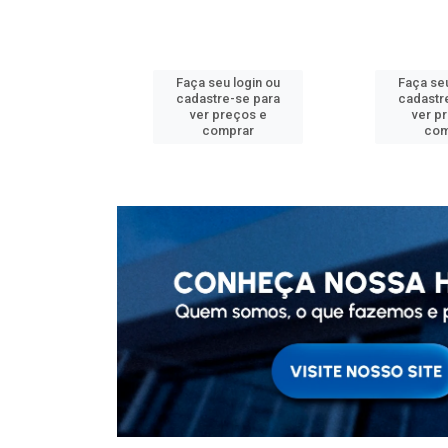
u login ou
Faça seu login ou
Faça seu
e-se para
cadastre-se para
cadastr
reços e
ver preços e
ver p
mprar
comprar
com