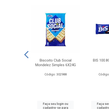
e Royal Simples
Biscoito Club Social
BIS 100.8
00G
Mondelez Simples 6X24G
: 190217
Código: 302988
Código
u login ou
Faça seu login ou
Faça seu
e-se para
cadastre-se para
cadastr