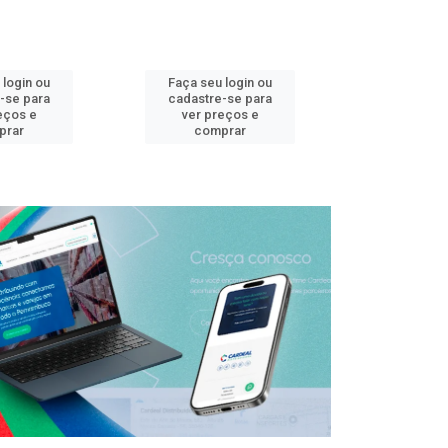
 login ou
Faça seu login ou
Faça seu 
-se para
cadastre-se para
cadastre
eços e
ver preços e
ver pr
prar
comprar
comp