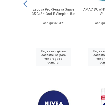
TES ALWAYS
Escova Pro-Gengiva Suave
AMAC DOWNY
AMANHO M, 8
35 C/2 * Oral-B Simples 1Un
SU
DADES
Código: 329398
Código
: 188689
u login ou
Faça seu login ou
Faça seu
e-se para
cadastre-se para
cadastr
reços e
ver preços e
ver p
mprar
comprar
com