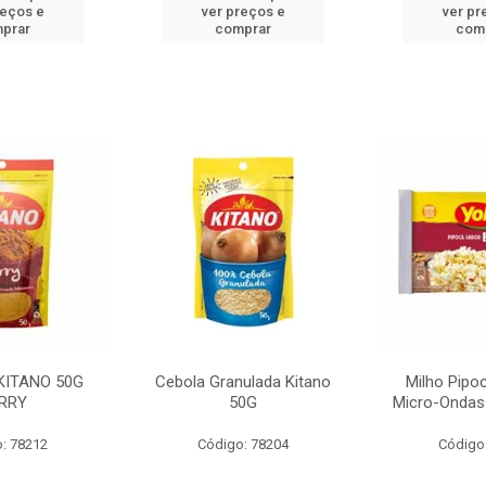
reços e
ver preços e
ver pr
prar
comprar
com
KITANO 50G
Cebola Granulada Kitano
Milho Pipo
RRY
50G
Micro-Ondas
: 78212
Código: 78204
Código