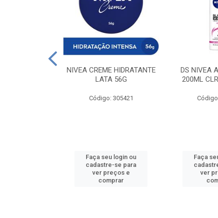
 DESODORANTE
NIVEA CREME HIDRATANTE
DS NIVEA 
H ACTIVE 90ML
LATA 56G
200ML CLR
: 427831
Código: 305421
Código
u login ou
Faça seu login ou
Faça seu
e-se para
cadastre-se para
cadastr
reços e
ver preços e
ver p
mprar
comprar
com