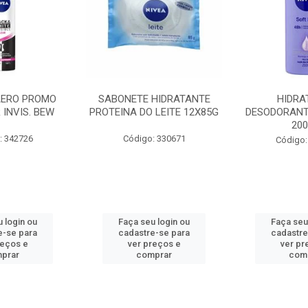
AERO PROMO
SABONETE HIDRATANTE
HIDRA
 INVIS. BEW
PROTEINA DO LEITE 12X85G
DESODORANT
20
: 342726
Código: 330671
Código:
 login ou
Faça seu login ou
Faça seu
e-se para
cadastre-se para
cadastre
reços e
ver preços e
ver pr
prar
comprar
com