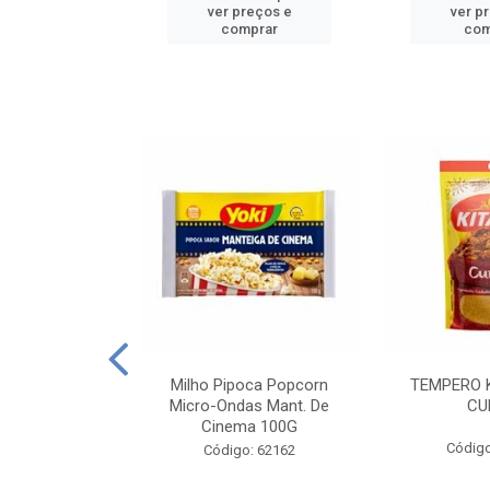
reços e
ver preços e
ver p
mprar
comprar
com
E MANDIOCA
Milho Pipoca Popcorn
TEMPERO 
 TRADICIONAL
Micro-Ondas Mant. De
CU
I 200G
Cinema 100G
Código
: 428198
Código: 62162