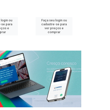
 login ou
Faça seu login ou
Faça seu 
-se para
cadastre-se para
cadastre
eços e
ver preços e
ver pr
prar
comprar
comp