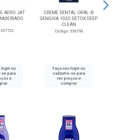
CE AERO JAT
CREME DENTAL ORAL-B
CREME DENT
MADEIRADO
GENGIVA 102G DETOX DEEP
KIDS M
CLEAN
 337722
Código:
Código: 336793
 login ou
Faça seu login ou
Faça seu 
-se para
cadastre-se para
cadastre
eços e
ver preços e
ver pr
prar
comprar
comp