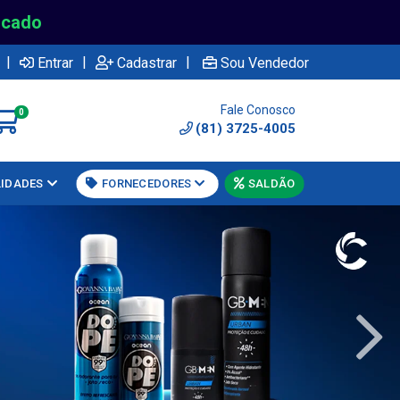
rcado
|
|
|
Entrar
Cadastrar
Sou Vendedor
Fale Conosco
0
(81) 3725-4005
LIDADES
FORNECEDORES
SALDÃO