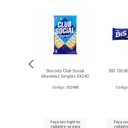
e Royal Simples
Biscoito Club Social
BIS 100.8
00G
Mondelez Simples 6X24G
: 190217
Código: 302988
Código
u login ou
Faça seu login ou
Faça seu
e-se para
cadastre-se para
cadastr