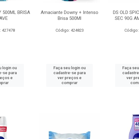
 500ML BRISA
Amaciante Downy + Intenso
DS OLD SPI
AVE
Brisa 500Ml
SEC 90G A
: 427478
Código: 424823
Código:
 login ou
Faça seu login ou
Faça seu
e-se para
cadastre-se para
cadastre
reços e
ver preços e
ver pr
prar
comprar
com