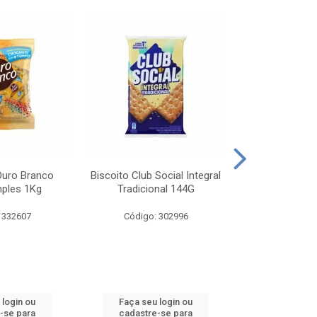
Ouro Branco
Biscoito Club Social Integral
BISCOITO OR
mples 1Kg
Tradicional 144G
MONDELEZ S
 332607
Código: 302996
Código:
 login ou
Faça seu login ou
Faça seu 
-se para
cadastre-se para
cadastre