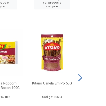
eços e
ver preços e
ver pr
prar
comprar
comp
ca Popcorn
Kitano Canela Em Po 50G
FAROFA DE
 Bacon 100G
BACON YO
: 62189
Código: 10634
Código: