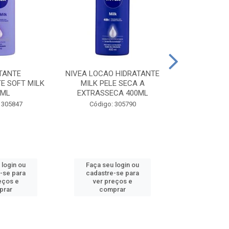
TANTE
NIVEA LOCAO HIDRATANTE
NIVEA LOCAO
E SOFT MILK
MILK PELE SECA A
MILK PEL
0ML
EXTRASSECA 400ML
EXTRASSE
 305847
Código: 305790
Código:
 login ou
Faça seu login ou
Faça seu 
-se para
cadastre-se para
cadastre
eços e
ver preços e
ver pr
prar
comprar
comp