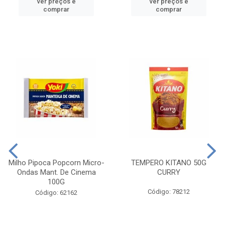
ver preços e
ver preços e
comprar
comprar
Milho Pipoca Popcorn Micro-
TEMPERO KITANO 50G
Ondas Mant. De Cinema
CURRY
100G
Código: 78212
Código: 62162