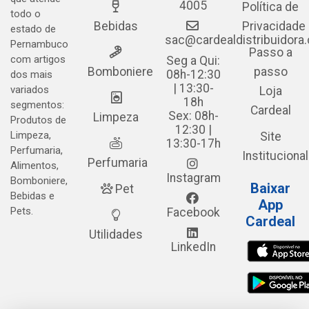
4005
Política de
todo o
Bebidas
Privacidade
estado de
sac@cardealdistribuidora
Pernambuco
Passo a
com artigos
Seg a Qui:
Bomboniere
passo
08h-12:30
dos mais
| 13:30-
variados
Loja
18h
segmentos:
Cardeal
Sex: 08h-
Limpeza
Produtos de
12:30 |
Limpeza,
Site
13:30-17h
Perfumaria,
Institucional
Perfumaria
Alimentos,
Instagram
Bomboniere,
Baixar
Pet
Bebidas e
App
Pets.
Facebook
Cardeal
Utilidades
LinkedIn