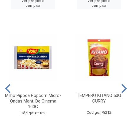
ver preços e
ver preços e
comprar
comprar
Milho Pipoca Popcorn Micro-
TEMPERO KITANO 50G
Ondas Mant. De Cinema
CURRY
100G
Código: 78212
Código: 62162