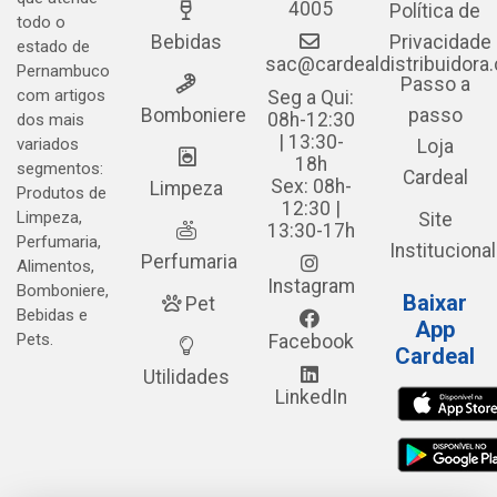
4005
Política de
todo o
Bebidas
Privacidade
estado de
sac@cardealdistribuidora
Pernambuco
Passo a
com artigos
Seg a Qui:
Bomboniere
passo
08h-12:30
dos mais
| 13:30-
variados
Loja
18h
segmentos:
Cardeal
Sex: 08h-
Limpeza
Produtos de
12:30 |
Limpeza,
Site
13:30-17h
Perfumaria,
Institucional
Perfumaria
Alimentos,
Instagram
Bomboniere,
Baixar
Pet
Bebidas e
App
Pets.
Facebook
Cardeal
Utilidades
LinkedIn