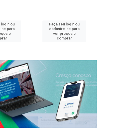
 login ou
Faça seu login ou
Faça seu 
-se para
cadastre-se para
cadastre
eços e
ver preços e
ver pr
prar
comprar
comp