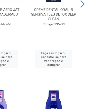
CE AERO JAT
CREME DENTAL ORAL-B
CREME DENT
MADEIRADO
GENGIVA 102G DETOX DEEP
KIDS M
CLEAN
 337722
Código:
Código: 336793
 login ou
Faça seu login ou
Faça seu 
-se para
cadastre-se para
cadastre
eços e
ver preços e
ver pr
prar
comprar
comp