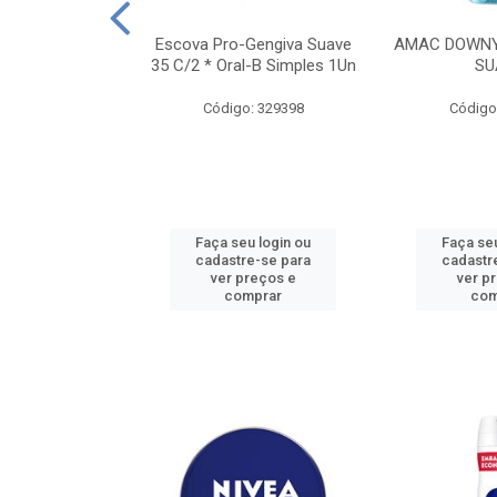
TES ALWAYS
Escova Pro-Gengiva Suave
AMAC DOWNY
AMANHO M, 8
35 C/2 * Oral-B Simples 1Un
SU
DADES
Código: 329398
Código
: 188689
u login ou
Faça seu login ou
Faça seu
e-se para
cadastre-se para
cadastr
reços e
ver preços e
ver p
mprar
comprar
com