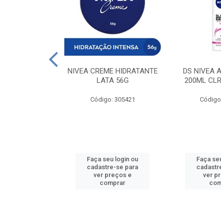
 DESODORANTE
NIVEA CREME HIDRATANTE
DS NIVEA 
H ACTIVE 90ML
LATA 56G
200ML CLR
: 427831
Código: 305421
Código
u login ou
Faça seu login ou
Faça seu
e-se para
cadastre-se para
cadastr
reços e
ver preços e
ver p
mprar
comprar
com