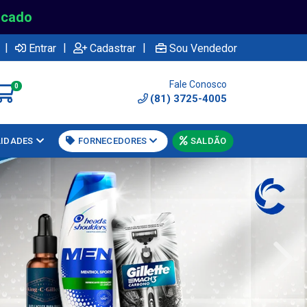
rcado
|
|
|
Entrar
Cadastrar
Sou Vendedor
Fale Conosco
0
(81) 3725-4005
LIDADES
FORNECEDORES
SALDÃO