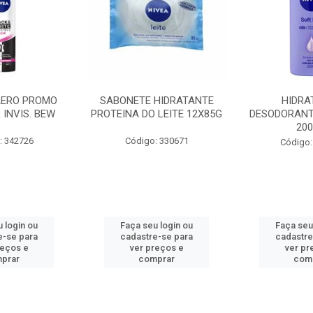
AERO PROMO
SABONETE HIDRATANTE
HIDRA
 INVIS. BEW
PROTEINA DO LEITE 12X85G
DESODORANT
20
: 342726
Código: 330671
Código:
 login ou
Faça seu login ou
Faça seu
e-se para
cadastre-se para
cadastre
reços e
ver preços e
ver pr
prar
comprar
com