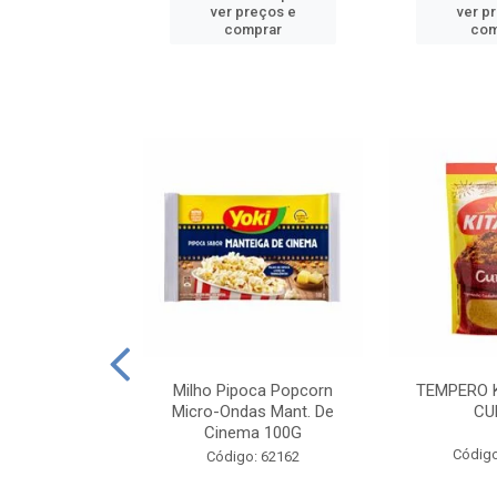
reços e
ver preços e
ver p
mprar
comprar
com
E MANDIOCA
Milho Pipoca Popcorn
TEMPERO 
 TRADICIONAL
Micro-Ondas Mant. De
CU
I 200G
Cinema 100G
Código
: 428198
Código: 62162