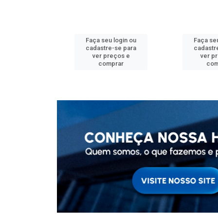
u login ou
Faça seu login ou
Faça seu
e-se para
cadastre-se para
cadastr
reços e
ver preços e
ver p
mprar
comprar
com