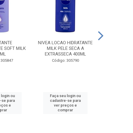
TANTE
NIVEA LOCAO HIDRATANTE
NIVEA LOCAO
E SOFT MILK
MILK PELE SECA A
MILK PEL
0ML
EXTRASSECA 400ML
EXTRASSE
 305847
Código: 305790
Código:
 login ou
Faça seu login ou
Faça seu 
-se para
cadastre-se para
cadastre
eços e
ver preços e
ver pr
prar
comprar
comp