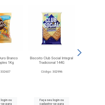
Ouro Branco
Biscoito Club Social Integral
BISCOITO OR
mples 1Kg
Tradicional 144G
MONDELEZ S
 332607
Código: 302996
Código:
 login ou
Faça seu login ou
Faça seu 
-se para
cadastre-se para
cadastre