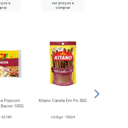
eços e
ver preços e
ver pr
prar
comprar
comp
ca Popcorn
Kitano Canela Em Po 50G
FAROFA DE
 Bacon 100G
BACON YO
: 62189
Código: 10634
Código: