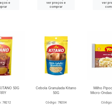
reços e
ver preços e
ver pr
prar
comprar
com
KITANO 50G
Cebola Granulada Kitano
Milho Pipo
RRY
50G
Micro-Ondas
: 78212
Código: 78204
Código