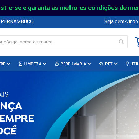
stre-se e garanta as melhores condições de me
E PERNAMBUCO
Seja bem-vindo
ERE
LIMPEZA
PERFUMARIA
PET
UTI