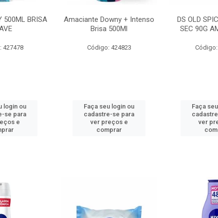
 500ML BRISA
Amaciante Downy + Intenso
DS OLD SPI
AVE
Brisa 500Ml
SEC 90G A
: 427478
Código: 424823
Código:
 login ou
Faça seu login ou
Faça seu
e-se para
cadastre-se para
cadastre
reços e
ver preços e
ver pr
prar
comprar
com