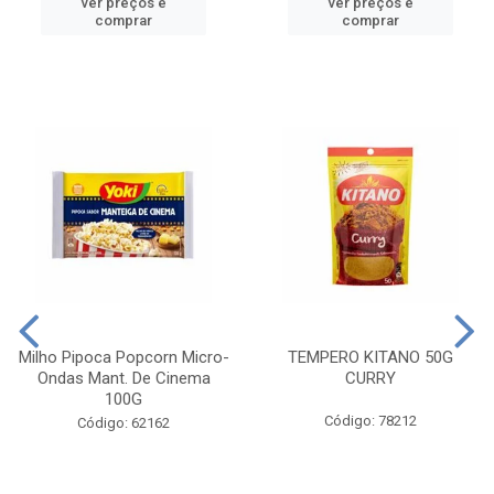
ver preços e
ver preços e
comprar
comprar
Milho Pipoca Popcorn Micro-
TEMPERO KITANO 50G
Ondas Mant. De Cinema
CURRY
100G
Código: 78212
Código: 62162