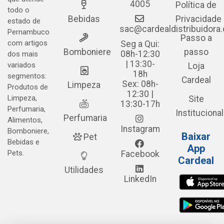
4005
Política de
todo o
Bebidas
Privacidade
estado de
sac@cardealdistribuidora
Pernambuco
Passo a
com artigos
Seg a Qui:
Bomboniere
passo
08h-12:30
dos mais
| 13:30-
variados
Loja
18h
segmentos:
Cardeal
Sex: 08h-
Limpeza
Produtos de
12:30 |
Limpeza,
Site
13:30-17h
Perfumaria,
Institucional
Perfumaria
Alimentos,
Instagram
Bomboniere,
Baixar
Pet
Bebidas e
App
Pets.
Facebook
Cardeal
Utilidades
LinkedIn