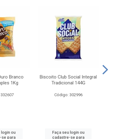
Ouro Branco
Biscoito Club Social Integral
BISCOITO OR
mples 1Kg
Tradicional 144G
MONDELEZ S
 332607
Código: 302996
Código:
 login ou
Faça seu login ou
Faça seu 
-se para
cadastre-se para
cadastre