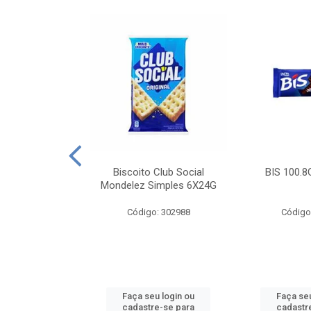
e Royal Simples
Biscoito Club Social
BIS 100.8
00G
Mondelez Simples 6X24G
: 190217
Código: 302988
Código
u login ou
Faça seu login ou
Faça seu
e-se para
cadastre-se para
cadastr