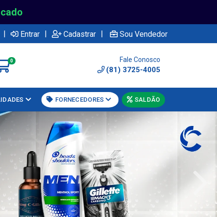
rcado
|
|
|
Entrar
Cadastrar
Sou Vendedor
Fale Conosco
0
(81) 3725-4005
LIDADES
FORNECEDORES
SALDÃO