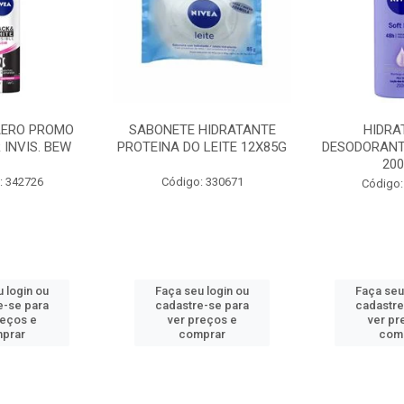
AERO PROMO
SABONETE HIDRATANTE
HIDRA
 INVIS. BEW
PROTEINA DO LEITE 12X85G
DESODORANT
20
: 342726
Código: 330671
Código:
 login ou
Faça seu login ou
Faça seu
e-se para
cadastre-se para
cadastre
reços e
ver preços e
ver pr
prar
comprar
com