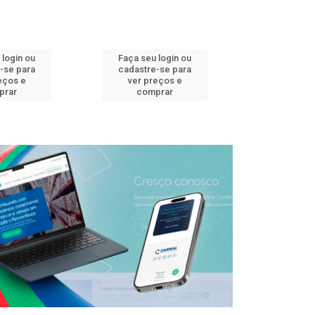
 login ou
Faça seu login ou
Faça seu 
-se para
cadastre-se para
cadastre
eços e
ver preços e
ver pr
prar
comprar
comp