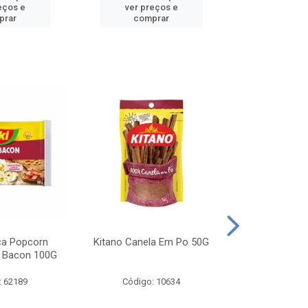
eços e
ver preços e
ver pr
prar
comprar
comp
ca Popcorn
Kitano Canela Em Po 50G
FAROFA DE
 Bacon 100G
BACON YO
: 62189
Código: 10634
Código: