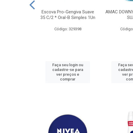
TES ALWAYS
Escova Pro-Gengiva Suave
AMAC DOWNY
AMANHO M, 8
35 C/2 * Oral-B Simples 1Un
SU
DADES
Código: 329398
Código
: 188689
u login ou
Faça seu login ou
Faça seu
e-se para
cadastre-se para
cadastr
reços e
ver preços e
ver p
mprar
comprar
com