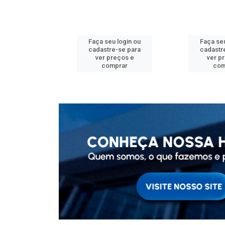
u login ou
Faça seu login ou
Faça seu
e-se para
cadastre-se para
cadastr
reços e
ver preços e
ver p
mprar
comprar
com