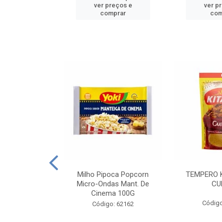
reços e
ver preços e
ver p
mprar
comprar
com
E MANDIOCA
Milho Pipoca Popcorn
TEMPERO 
 TRADICIONAL
Micro-Ondas Mant. De
CU
I 200G
Cinema 100G
Código
: 428198
Código: 62162