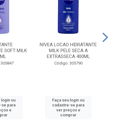
TANTE
NIVEA LOCAO HIDRATANTE
NIVEA LOCAO
E SOFT MILK
MILK PELE SECA A
MILK PEL
0ML
EXTRASSECA 400ML
EXTRASSE
 305847
Código: 305790
Código:
 login ou
Faça seu login ou
Faça seu 
-se para
cadastre-se para
cadastre
eços e
ver preços e
ver pr
prar
comprar
comp