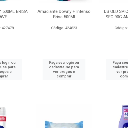
 500ML BRISA
Amaciante Downy + Intenso
DS OLD SPI
AVE
Brisa 500Ml
SEC 90G A
: 427478
Código: 424823
Código:
 login ou
Faça seu login ou
Faça seu
e-se para
cadastre-se para
cadastre
reços e
ver preços e
ver pr
prar
comprar
com