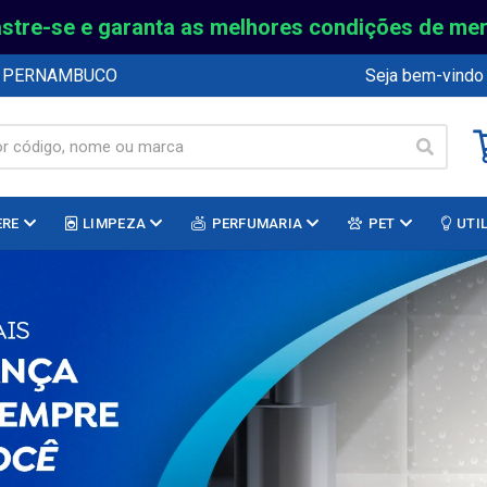
stre-se e garanta as melhores condições de me
E PERNAMBUCO
Seja bem-vindo
ERE
LIMPEZA
PERFUMARIA
PET
UTI