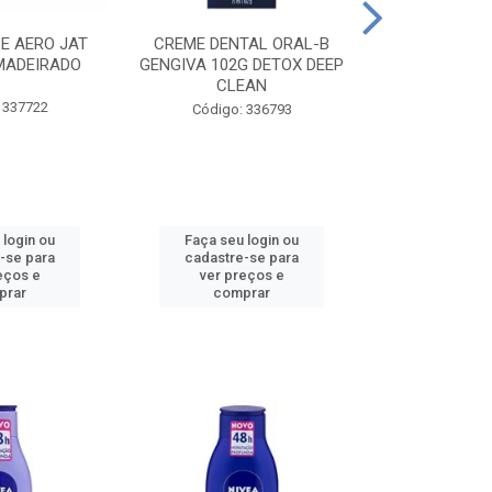
CE AERO JAT
CREME DENTAL ORAL-B
CREME DENT
MADEIRADO
GENGIVA 102G DETOX DEEP
KIDS M
CLEAN
 337722
Código:
Código: 336793
 login ou
Faça seu login ou
Faça seu 
-se para
cadastre-se para
cadastre
eços e
ver preços e
ver pr
prar
comprar
comp