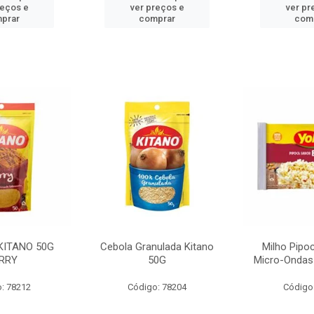
reços e
ver preços e
ver pr
prar
comprar
com
KITANO 50G
Cebola Granulada Kitano
Milho Pipo
RRY
50G
Micro-Ondas
: 78212
Código: 78204
Código