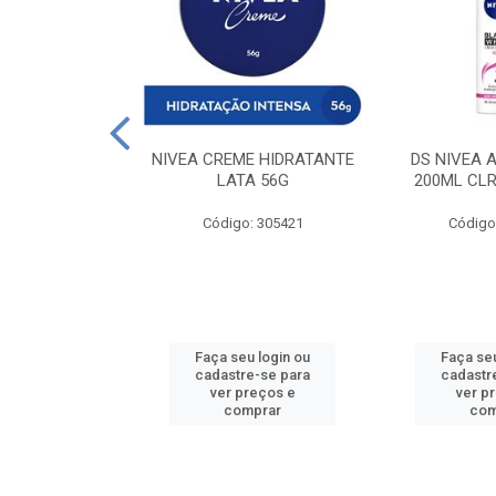
 DESODORANTE
NIVEA CREME HIDRATANTE
DS NIVEA 
H ACTIVE 90ML
LATA 56G
200ML CLR
: 427831
Código: 305421
Código
u login ou
Faça seu login ou
Faça seu
e-se para
cadastre-se para
cadastr
reços e
ver preços e
ver p
mprar
comprar
com