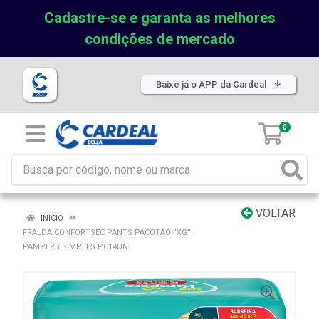
Cadastre-se e garanta as melhores
condições de mercado
Baixe já o APP da Cardeal
0
VOLTAR
INÍCIO
FRALDA CONFORTSEC PANTS PACOTAO ”XG”
PAMPERS SIMPLES PC14UN