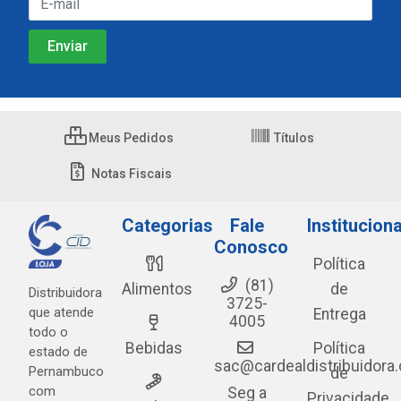
Meus Pedidos
Títulos
Notas Fiscais
Categorias
Fale
Instituciona
Conosco
Política
(81)
Alimentos
de
Distribuidora
3725-
que atende
Entrega
4005
todo o
Bebidas
Política
estado de
sac@cardealdistribuidora
Pernambuco
de
com
Seg a
Privacidade