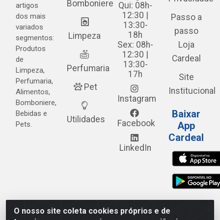
Bomboniere
Qui: 08h-
artigos
12:30 |
dos mais
Passo a
13:30-
variados
passo
18h
Limpeza
segmentos:
Sex: 08h-
Loja
Produtos
12:30 |
Cardeal
de
13:30-
Perfumaria
Limpeza,
17h
Site
Perfumaria,
Pet
Institucional
Alimentos,
Instagram
Bomboniere,
Baixar
Bebidas e
Utilidades
Facebook
Pets.
App
Cardeal
LinkedIn
O nosso site coleta cookies próprios e de
Cardeal Distribuidora - Estrada Alto do Moura, 582 - Alto