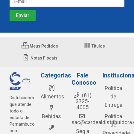
Meus Pedidos
Títulos
Notas Fiscais
Categorias
Fale
Instituciona
Conosco
Política
(81)
Alimentos
de
Distribuidora
3725-
que atende
Entrega
4005
todo o
Bebidas
Política
estado de
sac@cardealdistribuidora
Pernambuco
de
com
Seg a
Privacidade