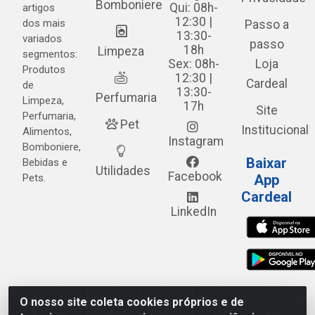
Bomboniere
Qui: 08h-
artigos
12:30 |
dos mais
Passo a
13:30-
variados
passo
18h
Limpeza
segmentos:
Sex: 08h-
Loja
Produtos
12:30 |
Cardeal
de
13:30-
Perfumaria
Limpeza,
17h
Site
Perfumaria,
Pet
Institucional
Alimentos,
Instagram
Bomboniere,
Baixar
Bebidas e
Utilidades
Facebook
Pets.
App
Cardeal
LinkedIn
O nosso site coleta cookies próprios e de
Cardeal Distribuidora - Estrada Alto do Moura, 582 - Alto