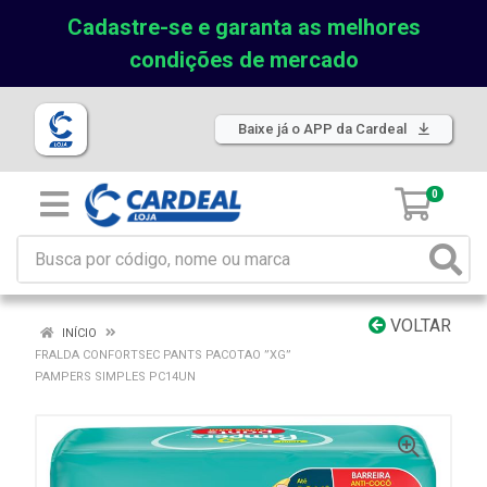
Cadastre-se e garanta as melhores
condições de mercado
Baixe já o APP da Cardeal
0
VOLTAR
INÍCIO
FRALDA CONFORTSEC PANTS PACOTAO ”XG”
PAMPERS SIMPLES PC14UN